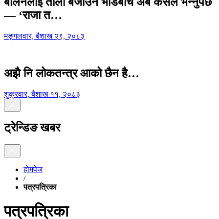
बालेनलाई ताली बजाउने भीडबीच अब कसैले भन्नुपर्छ
— ‘राजा त…
मङ्गलवार, बैशाख २९, २०८३
अझै नि लोकतन्त्र आको छैन है…
शुक्रवार, बैशाख ११, २०८३
ट्रेन्डिङ खबर
होमपेज
/
पत्रपत्रिका
पत्रपत्रिका