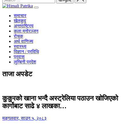
समाचार
खेलकुद
अन्तराष्ट्रिय
कला मनोरञ्जन
रोचक
अर्थ वाणिज्य
स्वास्थ्य
विज्ञान / प्रविधि
प्रवास
लुम्बिनी प्रदेश
ताजा अपडेट
कुकुरको खाना भन्दै अस्ट्रेलिया पठाउन खोजिएको
कार्गोबाट साढे ४ लाखका…
मङ्गलवार, साउन ५, २०८३