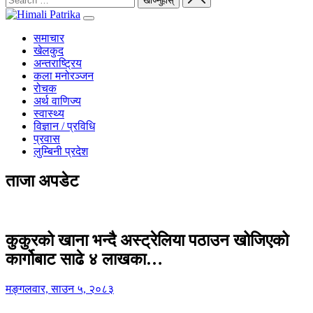
समाचार
खेलकुद
अन्तराष्ट्रिय
कला मनोरञ्जन
रोचक
अर्थ वाणिज्य
स्वास्थ्य
विज्ञान / प्रविधि
प्रवास
लुम्बिनी प्रदेश
ताजा अपडेट
कुकुरको खाना भन्दै अस्ट्रेलिया पठाउन खोजिएको
कार्गोबाट साढे ४ लाखका…
मङ्गलवार, साउन ५, २०८३