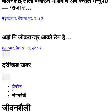
बालेनलाई ताली बजाउने भीडबीच अब कसैले भन्नुपर्छ
— ‘राजा त…
मङ्गलवार, बैशाख २९, २०८३
अझै नि लोकतन्त्र आको छैन है…
शुक्रवार, बैशाख ११, २०८३
ट्रेन्डिङ खबर
होमपेज
/
जीवनशैली
जीवनशैली