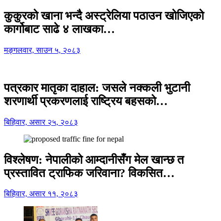
कुकुरको खाना भन्दै अस्ट्रेलिया पठाउन खोजिएको
कार्गोबाट साढे ४ लाखका…
मङ्गलवार, साउन ५, २०८३
पत्रकार मातृका दाहाल: जसले नक्कली भुटानी
शरणार्थी प्रकरणलाई राष्ट्रिय बहसको…
बिहिवार, असार २५, २०८३
विश्लेषण: नेपालीको आम्दानीसँग मेल खान्छ त
प्रस्तावित ट्राफिक जरिवाना? विकसित…
बिहिवार, असार ११, २०८३