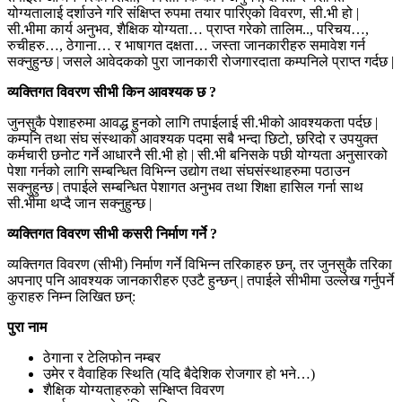
योग्यतालाई दर्शाउने गरि संक्षिप्त रुपमा तयार पारिएको विवरण, सी.भी हो |
सी.भीमा कार्य अनुभव, शैक्षिक योग्यता… प्राप्त गरेको तालिम.., परिचय…,
रुचीहरु…, ठेगाना… र भाषागत दक्षता… जस्ता जानकारीहरु समावेश गर्न
सक्नुहुन्छ | जसले आवेदकको पुरा जानकारी रोजगारदाता कम्पनिले प्राप्त गर्दछ |
व्यक्तिगत विवरण सीभी किन आवश्यक छ ?
जुनसुकै पेशाहरुमा आवद्ध हुनको लागि तपाईलाई सी.भीको आवश्यकता पर्दछ |
कम्पनि तथा संघ संस्थाको आवश्यक पदमा सबै भन्दा छिटो, छरिदो र उपयुक्त
कर्मचारी छनोट गर्ने आधारनै सी.भी हो | सी.भी बनिसके पछी योग्यता अनुसारको
पेशा गर्नको लागि सम्बन्धित विभिन्न उद्योग तथा संघसंस्थाहरुमा पठाउन
सक्नुहुन्छ | तपाईले सम्बन्धित पेशागत अनुभव तथा शिक्षा हासिल गर्ना साथ
सी.भीमा थप्दै जान सक्नुहुन्छ |
व्यक्तिगत विवरण सीभी कसरी निर्माण गर्ने ?
व्यक्तिगत विवरण (सीभी) निर्माण गर्ने विभिन्न तरिकाहरु छन्, तर जुनसुकै तरिका
अपनाए पनि आवश्यक जानकारीहरु एउटै हुन्छन् | तपाईले सीभीमा उल्लेख गर्नुपर्ने
कुराहरु निम्न लिखित छन्:
पुरा नाम
ठेगाना र टेलिफोन नम्बर
उमेर र वैवाहिक स्थिति (यदि बैदेशिक रोजगार हो भने…)
शैक्षिक योग्यताहरुको सम्क्षिप्त विवरण