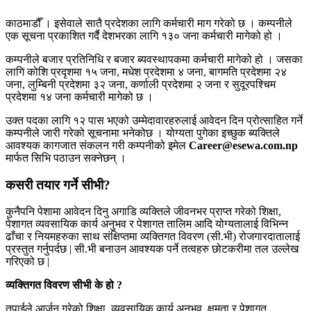
काठमाडौँ । इसेवाले सातै प्रदेशका लागि कर्मचारी माग गरेको छ । कम्पनीले
एक सूचना प्रकाशित गर्दै देशभरका लागि १३० जना कर्मचारी मागेको हो ।
कम्पनीले बजार प्रतिनिधि र बजार ब्यवस्थापकमा कर्मचारी मागेको हो । जसका
लागि कोशि प्रदृशमा १५ जना, मधेश प्रदेशमा ४ जना, बागमति प्रदेशमा २४
जना, लुम्बिनी प्रदेशमा ३२ जना, कर्णाली प्रदेशमा २ जना र सुदूरपश्चिम
प्रदेशमा १४ जना कर्मचारी मागेको छ ।
उक्त पदका लागि १२ पास भएको उम्मेदावारहरुलाई आवेदन दिन प्रोत्साहित गर्ने
कम्पनीले जारी गरेको सूचनामा भनेकोछ । योग्यता पुगेका इच्छुक ब्यक्तिले
आवश्यक कागजात संकलन गरी कम्पनीको इमेल
Career@esewa.com.np
मार्फत सिभि पठाउन सक्नेछन् ।
कसरी तयार गर्ने सीभी?
कुनैपनि पेशामा आवेदन दिनु अगाडि व्यक्तिले जीवनभर प्राप्त गरेको शिक्षा,
पेशागत व्यवसायिक कार्य अनुभव र पेशागत तालिम आदि योग्यतालाई विभिन्न
ढाँचा र नियमहरुका साथ संक्षिप्तमा व्यक्तिगत विवरण (सी.भी) रोजगारदातालाई
प्रस्तुत गर्नुपर्दछ | सी.भी बनाउन आवश्यक पर्ने तत्वहरु छोटकरीमा तल उल्लेख
गरिएको छ |
व्यक्तिगत विवरण सीभी के हो ?
तपाईले आर्जन गरेको शिक्षा, व्यवसायिक कार्य अनुभव, क्षमता र पेशागत