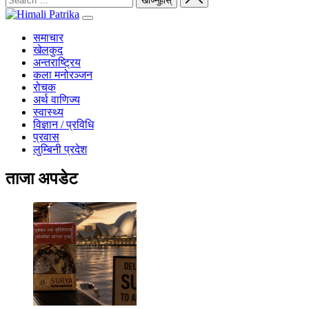
समाचार
खेलकुद
अन्तराष्ट्रिय
कला मनोरञ्जन
रोचक
अर्थ वाणिज्य
स्वास्थ्य
विज्ञान / प्रविधि
प्रवास
लुम्बिनी प्रदेश
ताजा अपडेट