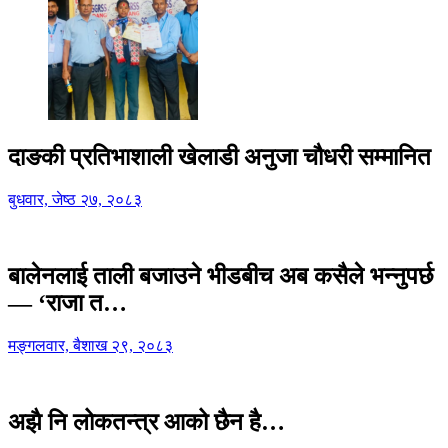
दाङकी प्रतिभाशाली खेलाडी अनुजा चौधरी सम्मानित
बुधवार, जेष्ठ २७, २०८३
बालेनलाई ताली बजाउने भीडबीच अब कसैले भन्नुपर्छ
— ‘राजा त…
मङ्गलवार, बैशाख २९, २०८३
अझै नि लोकतन्त्र आको छैन है…