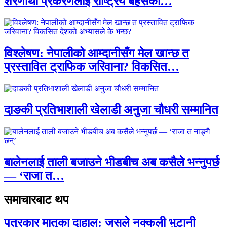
शरणार्थी प्रकरणलाई राष्ट्रिय बहसको…
विश्लेषण: नेपालीको आम्दानीसँग मेल खान्छ त
प्रस्तावित ट्राफिक जरिवाना? विकसित…
दाङकी प्रतिभाशाली खेलाडी अनुजा चौधरी सम्मानित
बालेनलाई ताली बजाउने भीडबीच अब कसैले भन्नुपर्छ
— ‘राजा त…
समाचारबाट थप
पत्रकार मातृका दाहाल: जसले नक्कली भुटानी