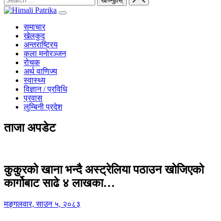
समाचार
खेलकुद
अन्तराष्ट्रिय
कला मनोरञ्जन
रोचक
अर्थ वाणिज्य
स्वास्थ्य
विज्ञान / प्रविधि
प्रवास
लुम्बिनी प्रदेश
ताजा अपडेट
कुकुरको खाना भन्दै अस्ट्रेलिया पठाउन खोजिएको
कार्गोबाट साढे ४ लाखका…
मङ्गलवार, साउन ५, २०८३