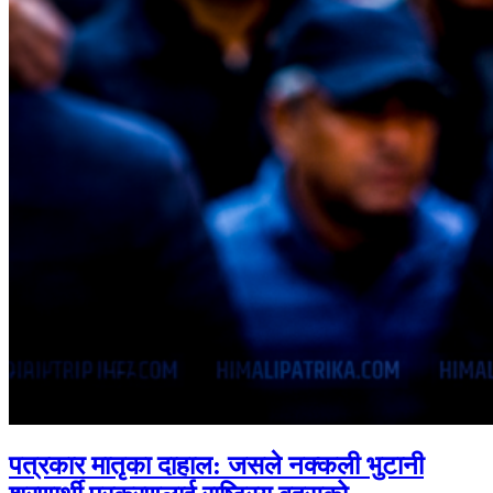
पत्रकार मातृका दाहाल: जसले नक्कली भुटानी