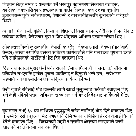
चितवन क्षेत्र नम्बर २ अन्तर्गत पर्ने भरतपुर महानगरपालिकाका वडाहरू,
कालिका नगरपालिका र इच्छाकामना गाउँपालिकामा बजार तथा ग्रामीण
इलाकासम्म पुगेर सर्वसाधारण, पेशाकर्मी र व्यवसायीहरूसँग कुराकानी गरिएको
थियो ।
व्यापारी, पेशाकर्मी, गृहिणी, किसान, शिक्षक, रिक्सा चालक, वैदेशिक रोजगारीबाट
फर्केका व्यक्ति, बेरोजगार युवा र विद्यार्थीहरूले अभिमत प्रकट गरेका थिए ।
लोकान्तरसँगको कुराकानीमा नेपाली कांग्रेस, नेकपा एमाले, नेकपा (माओवादी
केन्द्र) जस्ता स्थापित दलका सक्रिय कार्यकर्ताले पनि यसपटक चुपचाप ढंगले
रवि लामिछानेको पार्टीलाई भोट दिने बताएका थिए ।
‘देश र जनताको मुहार फेर्न भनेर राजनीतिमा लागेका हौं । जनताको जीवनमा
परिवर्तन नभएपछि हामीले पुरानो पार्टीलाई नै दिनुपर्छ भन्ने छैन,’ सर्वेक्षणमा
सहभागी नेकपा एमालेका एक सक्रिय कार्यकर्ताले भने ।
केही युवाले रविलाई भोट हाल्नकै लागि खाडी मुलुकबाट फर्केको बताएका थिए
भने केही रविको पक्षमा अभियान सञ्चालन गर्न भनेर विदेशबाट फर्किएको भेटिए
।
युवामात्र नभई ६० वर्ष माथिका वृद्धवृद्धाले समेत नयाँलाई भोट दिने बताएका थिए
। उम्मेदवारसँग प्रत्यक्ष भेट नभए पनि टेलिभिजन र भिडियो हेरेर रविलाई चिनेको
धेरैले बताएका थिए । चितवनको शहरी र ग्रामीण क्षेत्रका मतदाताले उस्तै
खालको प्रतिक्रिया जनाएका थिए ।