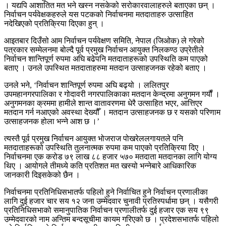
। यद्यपि आशातित मत भने खस्न नसकेको सरोकारवालाहरुले बताएका छन् ।
निर्वाचन पर्यवेक्षकहरुले यस पटकको निर्वाचनमा मतदाताहरु उत्साहित
नदेखिएको प्रतिक्रिया दिएका हुन् ।
आइतबार दिउँसो आम निर्वाचन पर्यवेक्षण समिति, नेपाल (जिओक) ले गरेको
पत्रकार सम्मेलनमा बोल्दै पूर्व प्रमुख निर्वाचन आयुक्त निलकण्ठ उप्रेतीले
निर्वाचन शान्तिपूर्ण रुपमा अघि बढेपनि मतदाताहरूको उपस्थिति कम पाएको
बताए । उनले उपस्थित मतदाताहरुमा मतदान उत्साहजनक रहेको बताए ।
उनले भने, ‘निर्वाचन शान्तिपूर्ण रुपमा अघि बढ्यो । ललितपुर
उपमहानगरपालिका र गोदावरी नगरपालिकाका मतदान केन्द्रमा अनुगमन गर्यौं ।
अनुगमनका क्रममा हामीले शान्त वातावरणमा धेरै उत्साहित भएर, आत्तिएर
मतदान गर्न नआएको अवस्था देख्यौँ । मतदान उत्साहजनक छ र यसको परिणाम
उत्साहजनक होला भन्ने आश छ ।’
त्यस्तै पूर्व प्रमुख निर्वाचन आयुक्त भोजराज पोखरेललगायतले पनि
मतदाताहरूको उपस्थिति तुलनात्मक रुपमा कम पाएको प्रतिक्रिया दिए ।
निर्वाचनमा एक करोड ७९ लाख ८८ हजार ५७० मतदाता मतदानका लागि योग्य
थिए । आयोगले तीमध्ये कति प्रतिशत मत खस्यो भन्नेबारे आधिकारिक
जानकारी दिइसकेको छैन ।
निर्वाचनमा प्रतिनिधिसभातर्फ पहिलो हुने निर्वाचित हुने निर्वाचन प्रणालीका
लागि दुई हजार चार सय १२ जना उम्मेदवार चुनावी प्रतिस्पर्धामा छन् । यसैगरी
प्रतिनिधिसभाको समानुपातिक निर्वाचन प्रणालीतर्फ दुई हजार एक सय ९९
उम्मेदवारको नाम अन्तिम बन्दसूचीमा कायम गरिएको छ । प्रदेशसभातर्फ पहिलो