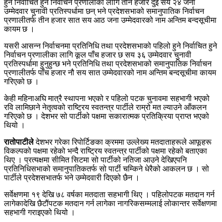
हुने निर्वाचित हुने निर्वाचन प्रणालीका लागि तीन हजार दुई सय २४ जना
उम्मेदवार चुनावी प्रतिस्पर्धामा छन् भने प्रदेशसभाको समानुपातिक निर्वाचन
प्रणालीतर्फ तीन हजार सात सय आठ जना उम्मेदवारको नाम अन्तिम बन्दसूचीमा
कायम छ ।
यसरी आसन्न निर्वाचनमा प्रतिनिधि तथा प्रदेशसभाको पहिलो हुने निर्वाचित हुने
निर्वाचन प्रणालीका लागि कूल पाँच हजार छ सय ३६ उम्मेदवार चुनावी
प्रतिस्पर्धामा हुनुहुन्छ भने प्रतिनिधि तथा प्रदेशसभाको समानुपातिक निर्वाचन
प्रणालीतर्फ पाँच हजार नौ सय सात उम्मेदवारको नाम अन्तिम बन्दसूचीमा कायम
गरिएको छ ।
केही महिनाअघि मात्रै स्थापना भएको र पहिलो पटक चुनावमा सहभागी भएको
रवि लामिछाने नेतृत्वको राष्ट्रिय स्वतन्त्र पार्टीले राम्रो मत ल्याउने आँकलन
गरिएको छ । देशभर सो पार्टीको पक्षमा सकारात्मक प्रतिक्रिया प्राप्त भएको
थियो ।
रातोपाटीले
देशभर गरेका रिपोर्टिङका क्रममा उल्लेख्य मतदाताहरूले आफूहरू
विकल्पको पक्षमा रहेको भन्दै राष्ट्रिय स्वतन्त्र पार्टीको पक्षमा रहेको बताएका
थिए । प्रत्यक्षमा सीमित सिटमा सो पार्टीको नतिजा आउने देखिएपनि
प्रतिनिधिसभाको समानुपातिकतर्फ सो पार्टी चम्किने धेरैको आकलन छ । सो
पार्टीले प्रदेशसभातर्फ भने उम्मेदवारी दिएको छैन ।
सर्वेक्षणमा १९ देखि ७८ वर्षका मतदाता सहभागी थिए । पहिलोपटक मतदान गर्न
लागेकादेखि छैटौंपटक मतदान गर्न लागेका नागरिकसम्मलाई लोकान्तर सर्वेक्षणमा
सहभागी गराइएको थियो ।