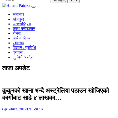
समाचार
खेलकुद
अन्तराष्ट्रिय
कला मनोरञ्जन
रोचक
अर्थ वाणिज्य
स्वास्थ्य
विज्ञान / प्रविधि
प्रवास
लुम्बिनी प्रदेश
ताजा अपडेट
कुकुरको खाना भन्दै अस्ट्रेलिया पठाउन खोजिएको
कार्गोबाट साढे ४ लाखका…
मङ्गलवार, साउन ५, २०८३