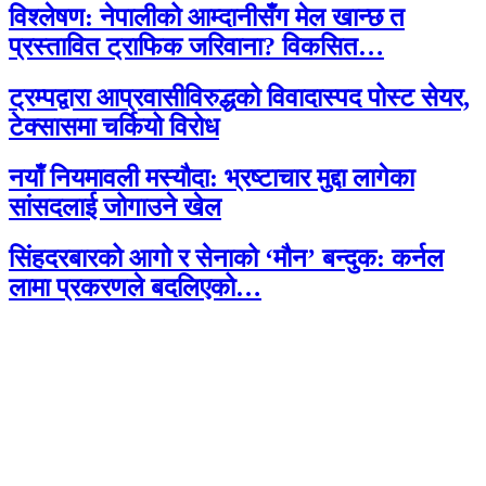
विश्लेषण: नेपालीको आम्दानीसँग मेल खान्छ त
प्रस्तावित ट्राफिक जरिवाना? विकसित…
ट्रम्पद्वारा आप्रवासीविरुद्धको विवादास्पद पोस्ट सेयर,
टेक्सासमा चर्कियो विरोध
नयाँ नियमावली मस्यौदा: भ्रष्टाचार मुद्दा लागेका
सांसदलाई जोगाउने खेल
सिंहदरबारको आगो र सेनाको ‘मौन’ बन्दुक: कर्नल
लामा प्रकरणले बदलिएको…