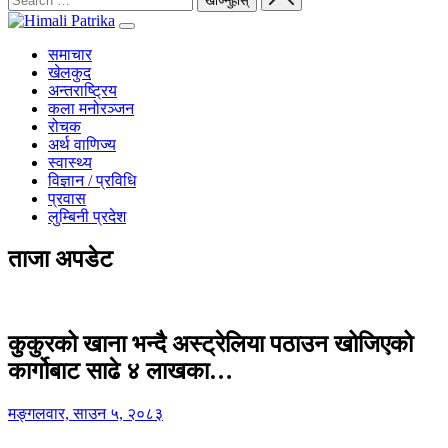
समाचार
खेलकुद
अन्तराष्ट्रिय
कला मनोरञ्जन
रोचक
अर्थ वाणिज्य
स्वास्थ्य
विज्ञान / प्रविधि
प्रवास
लुम्बिनी प्रदेश
ताजा अपडेट
कुकुरको खाना भन्दै अस्ट्रेलिया पठाउन खोजिएको
कार्गोबाट साढे ४ लाखका…
मङ्गलवार, साउन ५, २०८३