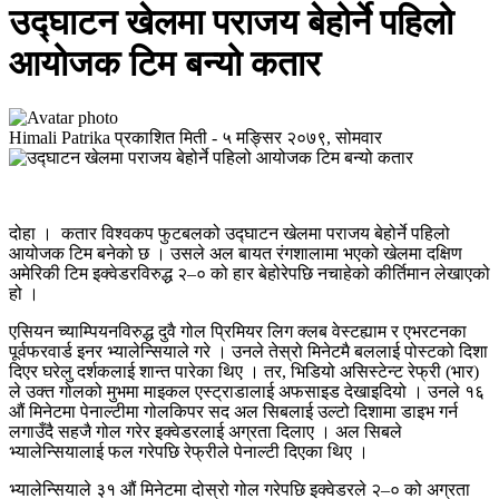
उद्घाटन खेलमा पराजय बेहोर्ने पहिलो
आयोजक टिम बन्यो कतार
Himali Patrika
प्रकाशित मिती -
५ मङ्सिर २०७९, सोमवार
दोहा । कतार विश्वकप फुटबलको उद्घाटन खेलमा पराजय बेहोर्ने पहिलो
आयोजक टिम बनेको छ । उसले अल बायत रंगशालामा भएको खेलमा दक्षिण
अमेरिकी टिम इक्वेडरविरुद्ध २–० को हार बेहोरेपछि नचाहेको कीर्तिमान लेखाएको
हो ।
एसियन च्याम्पियनविरुद्ध दुवै गोल प्रिमियर लिग क्लब वेस्टह्याम र एभरटनका
पूर्वफरवार्ड इनर भ्यालेन्सियाले गरे । उनले तेस्रो मिनेटमै बललाई पोस्टको दिशा
दिएर घरेलु दर्शकलाई शान्त पारेका थिए । तर, भिडियो असिस्टेन्ट रेफ्री (भार)
ले उक्त गोलको मुभमा माइकल एस्ट्राडालाई अफसाइड देखाइदियो । उनले १६
औं मिनेटमा पेनाल्टीमा गोलकिपर सद अल सिबलाई उल्टो दिशामा डाइभ गर्न
लगाउँदै सहजै गोल गरेर इक्वेडरलाई अग्रता दिलाए । अल सिबले
भ्यालेन्सियालाई फल गरेपछि रेफ्रीले पेनाल्टी दिएका थिए ।
भ्यालेन्सियाले ३१ औं मिनेटमा दोस्रो गोल गरेपछि इक्वेडरले २–० को अग्रता