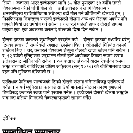
लियो । कतारमा आएर इक्वेडरका लागि ३७ गोल पुर्‍याएका ३३ वर्षीय उनले
विश्वकपमा गरेको पाँचौं गोल हो । उनी इक्वेडरका लागि विश्वकप र
अन्तर्राष्ट्रिय प्रतियोगितामा सबैभन्दा बढी गोल गर्ने कीर्तिमानी खेलाडी हुन् ।
मिडफिल्डमा नियन्त्रण राखेको इक्वेडरले खेलमा अरू थप गोलका अवसर पनि
पाएको थियो तर उपयोग गर्न सकेन । कतारले पहिलो हाफ र दोस्रो हाफमा
पाएका एक–एक अवसरमा बललाई पोस्टको दिशा दिन सकेन ।
दोस्रो हाफमा कतारले सुधारिएको प्रदर्शन गर्‍यो । दोस्रो हाफको मध्यतिर घरेलु
टिमका हजारांै समर्थकले रंगशाला छाडेका थिए । खेलाडीले मिहिनेत कायमै
राखेका थिए । तर, कतारले विश्वकप डेब्युमा गोलको खाता खोल्न पनि सकेन ।
र, ९२ वर्षको इतिहासमा उद्घाटन खेलमै हार्ने आयोजक टिमका रूपमा खराब
इतिहासबाट जोगिन पनि सकेन । अब कतारलाई अर्को खराब रेकर्डका रूपमा
समूह चरणबाटै बाहिरिएको दक्षिण अफ्रिका (सन् २०१०) को कीर्तिमानबाट टाढा
रहन पनि मुस्किल देखिएको छ ।
प्रशिक्षक फेलिक्स सान्चेजको टिमले दोस्रो खेलमा सेनेगलविरुद्ध प्रतिस्पर्धा
गर्नेछ । बायर्न म्युनिखका फरवार्ड साडियो मानेलाई चोटका कारण गुमाएको
टिमविरुद्ध कतारले स्तब्ध पार्ने प्रयास गर्नेछ । इक्वेडरले दोस्रो खेलमा समूहकै
सबभन्दा बलियो मािनएको नेदरल्यान्ड्सको सामना गर्नेछ ।
ट्रेन्डिङ
सम्बन्धित समाचार