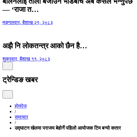
बालेनलाई ताली बजाउने भीडबीच अब कसैले भन्नुपर्छ
— ‘राजा त…
मङ्गलवार, बैशाख २९, २०८३
अझै नि लोकतन्त्र आको छैन है…
शुक्रवार, बैशाख ११, २०८३
ट्रेन्डिङ खबर
होमपेज
/
समाचार
/
उद्घाटन खेलमा पराजय बेहोर्ने पहिलो आयोजक टिम बन्यो कतार