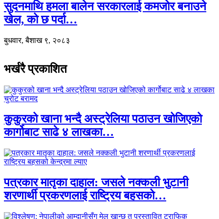
सुदनमाथि हमला बालेन सरकारलाई कमजोर बनाउने
खेल, को छ पर्दा…
बुधवार, बैशाख ९, २०८३
भर्खरै प्रकाशित
कुकुरको खाना भन्दै अस्ट्रेलिया पठाउन खोजिएको
कार्गोबाट साढे ४ लाखका…
पत्रकार मातृका दाहाल: जसले नक्कली भुटानी
शरणार्थी प्रकरणलाई राष्ट्रिय बहसको…