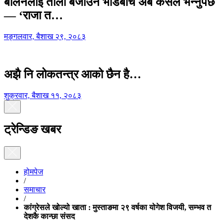
बालेनलाई ताली बजाउने भीडबीच अब कसैले भन्नुपर्छ
— ‘राजा त…
मङ्गलवार, बैशाख २९, २०८३
अझै नि लोकतन्त्र आको छैन है…
शुक्रवार, बैशाख ११, २०८३
ट्रेन्डिङ खबर
होमपेज
/
समाचार
/
कांग्रेसले खोल्यो खाता : मुस्ताङमा २९ वर्षका योगेश विजयी, सम्भव त
देशकै कान्छा संसद