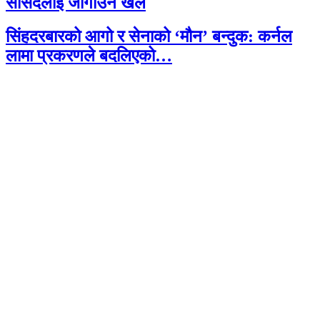
सांसदलाई जोगाउने खेल
सिंहदरबारको आगो र सेनाको ‘मौन’ बन्दुक: कर्नल
लामा प्रकरणले बदलिएको…