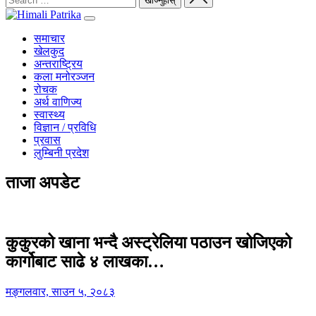
समाचार
खेलकुद
अन्तराष्ट्रिय
कला मनोरञ्जन
रोचक
अर्थ वाणिज्य
स्वास्थ्य
विज्ञान / प्रविधि
प्रवास
लुम्बिनी प्रदेश
ताजा अपडेट
कुकुरको खाना भन्दै अस्ट्रेलिया पठाउन खोजिएको
कार्गोबाट साढे ४ लाखका…
मङ्गलवार, साउन ५, २०८३