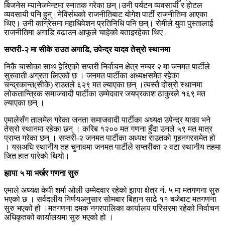
बिजनेस म्यानेजमेन्टमा स्नातक गरेका छन्।उनी पर्यटन व्यवसायी र होटल
व्यवसायी पनि हुन्।नेविसंघको राजनीतिबाट योगेश पार्टी राजनीतिमा आएका
थिए। उनी कांग्रेसमा महाधिवेशन प्रतिनिधि पनि छन्। रोमीले युवा पुस्तालाई
राजनीतिमा अगाडि बढाउन आफूले चाहेको बताइरहेका थिए।
सप्तरी-२ मा सीके राउत अगाडि, उपेन्द्र यादव तेस्रो स्थानमा
निकै चासोका साथ हेरिएको सप्तरी निर्वाचन क्षेत्र नम्बर २ मा जनमत पार्टीले
सुरुवाती अग्रता लिएको छ । जनमत पार्टीका अध्यक्षसमेत रहेका
चन्द्रकान्त(सीके) राउतले ६२९ मत ल्याएका छन् ।त्यस्तै दोस्रो स्थानमा
लोकतान्त्रिक समाजवादी पार्टीका उम्मेदवार जयप्रकाश ठाकुरले १६९ मत
ल्याएका छन् ।
एमालेसँग तालमेल गरेका जनता समाजवादी पार्टीका अध्यक्ष उपेन्द्र यादव भने
तेस्रो स्थानमा रहेका छन् । करिब १२०० मत गणना हुँदा उनले ५९ मत मात्र
प्राप्त गरेका छन् । सप्तरी-२ जनमत पार्टीका अध्यक्ष राउतको गृहनगरसमेत हो
। यसअघि स्थानीय तह चुनावमा जनमत पार्टीले सप्तरीका २ वटा स्थानीय तहमा
जित हात पारेको थियो।
झापा ५ मा भर्खर गणना सुरु
एमाले अध्यक्ष केपी शर्मा ओली उम्मेदवार रहेको झापा क्षेत्र नं. ५ मा मतगणना सुरु
भएको छ । सर्वदलीय निर्णयअनुसार सोमबार बिहान साढे ११ बजेबाट मतगणना
सुरु भएको हो ।मतगणना दमक नगरपालिका कार्यालय परिसरमा रहेको निर्वाचन
अधिकृतको कार्यालयमा सुरु भएको हो ।