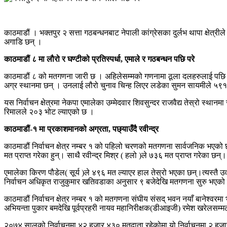
काठमाडौं । भक्तपुर २ सत्ता गठबन्धनबाट नेपाली कांग्रेसका दुर्लभ थापा क्षेत
अगाडि छन् ।
काठमाडौं ८ मा लौरो र घण्टीको प्रतिस्पर्धा, एमाले र गठबन्धन पछि परे
काठमाडौं ८ को मतगणना जारी छ । अहिलेसम्मको गणनामा ठूला दलहरुलाई पछि पार्दै
अग्र स्थानमा छन् । उनलाई लौरो चुनाव चिन्ह लिएर लडेका सुमन सायमीले ५
यस निर्वाचन क्षेत्रमा नेकपा एमालेका उम्मेदवार शिवसुन्दर राजवैद्य तेस्रो स्
रिमालले २०३ भोट ल्याएको छ ।
काठमाडौं-१ मा प्रकाशमानको अग्रता, पछ्याउँदै रवीन्द्र
काठमाडौं निर्वाचन क्षेत्र नम्बर १ को पहिलो चरणको मतगणना सार्वजनिक भएक
मत प्राप्त गरेका हुन्। साथै रवीन्द्र मिश्र ( हलो )ले ७३६ मत प्राप्त गरेका छन्।
एमालेका किरण पौडेल( सूर्य )ले ४९६ मत ल्याएर हाल तेस्रो भएका छन्।त्यस्तै उक
निर्वाचन अधिकृत राजुकुमार खतिवडाका अनुसार ९ बजेदेखि मतगणना सुरु भएको
काठमाडौं निर्वाचन क्षेत्र नम्बर १ को मतगणना संघीय संसद् भवन नयाँ बानेश्व
अभियन्ता पुकार बमदेखि पूर्वप्रहरी नायव महानिरीक्षक(डीआइजी) रमेश खरेलसम्मले 
२०७४ सालको निर्वाचनमा ४२ हजार ४३० मतदाता रहेकोमा यो निर्वाचनमा २ हजार ५