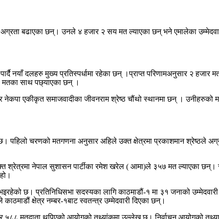
्रीले अग्रता बढाएका छन्। उनले ४ हजार २ सय मत ल्याएका छन् भने एमालेका उम्मे
 नयाँ दलहरु मुख्य प्रतिस्पर्धामा रहेका छन् ।प्राप्त परिणामअनुसार २ हजार मतक
९१ मतका साथ पछ्याएका छन् ।
थानमा र नेकपा एकीकृत समाजवादीका जीवनराम श्रेष्ठ चौंथो स्थानमा छन् । उनीहरुको
ो छ। पहिलो चरणको मतगणना अनुसार अहिले उक्त क्षेत्रमा प्रकाशमान श्रेष्ठल
्त श्रेत्रमा नेपाल सुशासन पार्टीका रमेश खरेल ( आमा)ले ३५७ मत ल्याएका छन्। रा
 हो।
रमा भइरहेको छ। प्रतिनिधिसभा सदस्यका लागि काठमाडौं-१ मा ३१ जनाको उम्मेदवारी
काठमाडौं क्षेत्र नम्बर-१बाट स्वतन्त्र उम्मेदवारी दिएका छन्।
८८ मतदाता थपिएको आयोगको तथ्यांकमा उल्लेख छ। निर्वाचन आयोगको तथ्याकं हेर्