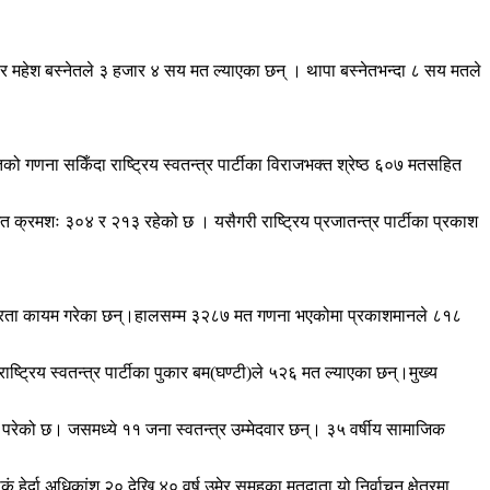
दवार महेश बस्नेतले ३ हजार ४ सय मत ल्याएका छन् । थापा बस्नेतभन्दा ८ सय मतले
ो गणना सकिँदा राष्ट्रिय स्वतन्त्र पार्टीका विराजभक्त श्रेष्ठ ६०७ मतसहित
 मत क्रमशः ३०४ र २१३ रहेको छ । यसैगरी राष्ट्रिय प्रजातन्त्र पार्टीका प्रकाश
े अग्रता कायम गरेका छन्।हालसम्म ३२८७ मत गणना भएकोमा प्रकाशमानले ८१८
ष्ट्रिय स्वतन्त्र पार्टीका पुकार बम(घण्टी)ले ५२६ मत ल्याएका छन्।मुख्य
 परेको छ। जसमध्ये ११ जना स्वतन्त्र उम्मेदवार छन्। ३५ वर्षीय सामाजिक
दा अधिकांश २० देखि ४० वर्ष उमेर समुहका मतदाता यो निर्वाचन क्षेत्रमा