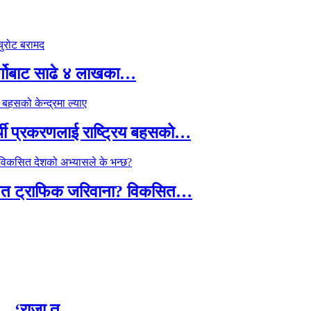
र्गोबाट साढे ४ लाखका…
्थी प्रकरणलाई राष्ट्रिय बहसको…
तावित ट्राफिक जरिवाना? विकसित…
छ — ‘राजा त…