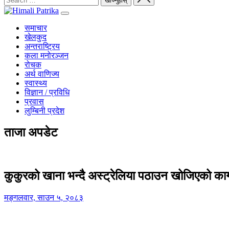
समाचार
खेलकुद
अन्तराष्ट्रिय
कला मनोरञ्जन
रोचक
अर्थ वाणिज्य
स्वास्थ्य
विज्ञान / प्रविधि
प्रवास
लुम्बिनी प्रदेश
ताजा अपडेट
कुकुरको खाना भन्दै अस्ट्रेलिया पठाउन खोजिएको का
मङ्गलवार, साउन ५, २०८३