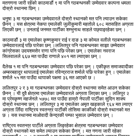
मतगणना जारी रहेको काठमाडौं ९ मा पनि गठबन्धनकी उम्मेदवार कल्पना धमला
दोस्रो स्थानमा छिन् ।
धनुषा ३ मा गठबन्धनका उम्मेदवारले दोस्रो स्थानको मत पनि ल्याउन सकेका
छैनन् । यस क्षेत्रमा नेकपा एमालेकी जुलीकुमारी महतोले ६०८ मतसहित अग्रता
लिएकी छन् । उनलाई जनमत पार्टीका शम्भुनाथ साहले पछ्याइरहेका छन् ।
काठमाडौं ३ मा एमालेका कृष्णकुमार राई र दाङ ३ मा कोमल वलीले गठबन्धनका
उम्मेदवारलाई पछि पारेका छन् ।ललितपुर पनि गठबन्धनका साझा उम्मेदवार
कांग्रेसका उदयशमसेर राणा पनि पछि परेका छन् । एमालेका नवराज
सिलवालले ६६७ मत पाउँदा राणाले ४०१ मत ल्याएका छन् ।
दैलेख १ मा पनि गठबन्धनका उम्मेदवार पछि परेका छन् । एकीकृत समाजवादीका
अम्बरबहादुर थापालाई एमालेका रविन्द्रराज शर्माले पछि पारेका हुन् । एमालेका
शर्माले ५५ मत पाउँदा थापाको पक्षमा ३६ मत आएको छ ।
ललितपुर २ र ३ मा गठबन्धनका उम्मेदवार दोस्रो स्थानमा समेत आउन सकेका
छैनन् । यी दुवै क्षेत्रमा एमालेका उम्मेदवारले अग्रता लिएका छन् । ललिपुर २
मा प्रेमकृष्ण महर्जनले ५७७८ मत पाउँदा हाम्रो नेपाली पार्टीका सुदिन शाक्य
दोस्रो स्थानमा छन् । ललितपुर ३ मा एमालेका अमृत खड्काले ९६४ मत ल्याएर
अग्रता लिँदा राष्ट्रिय स्वतन्त्र पार्टीकी तोसिमा कार्कीको दोस्रो स्थानको मत
छ । यस स्थानमा माओवादी केन्द्रकी पम्फा भुसाल उम्मेदवार छन् ।
राष्ट्रिय स्वतन्त्र पार्टीले अग्रता लिइरहेका क्षेत्रमा गठबन्धनका उम्मेदवार
दोस्रो स्थानको मत समेत ल्याउन सकेका छैनन् । मत गणना जारी रहेका