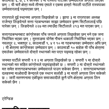
काठमाडौं ६, ७, ८ र कास्की २ मा रास्वपा पार्टीका उम्मेदवारले अग्रता लिएका
छन् । यी चारै क्षेत्र मध्ये तीनमा एमाले र एकमा हाम्रो नेपाली पार्टीले रास्वपाका
उम्मेदवारलाई पछ्याएका छन् ।
राप्रपाले दुई स्थानमा अग्रता लिइरहेको छ । झापा ३ मा राप्रपाका अध्यक्ष
राजेन्द्र लिङ्देनले सत्ता गठबन्धनका साझा उम्मेदवार कृष्ण सिटौलालाई पछि
पारेका छन् । लिङदेनले २२७ मत ल्याउँदा सिटौलाले २१३ मत पाएका छन् ।
सत्तागठबन्धनबाट कांग्रेसका पाँच जनाले अग्रता लिइरहेका छन् भने एक जना
निर्वाचित भएका छन् । मुस्ताङमा योगेश गौचन थकाली निर्वाचित भएका छन् ।
नवलपुर २, भक्तपुर २, काठमाडौं १, ४ र १० मा गठबन्धनका उम्मेदवार अघि छन्
। यी क्षेत्रमा कांग्रेसका उम्मेदवार छन् । काठमाडौं १० बाहेक यी पाँच क्षेत्रमा
एमालेका उम्मेदवारले दोस्रो स्थानको मत पाएर पछ्याइ रहेका छन् ।
जनमत पार्टीले सप्तरी १ र २ मा अग्रता लिइरहेको छ । सप्तरी १ मा दोस्रो
स्थानको मत सहित कांग्रेसले पछ्याइरहेको छ । सप्तरी २ मा दोस्रो स्थानको
मत समेत सत्तागठबन्धनका उम्मेदवारले पाउन सकेका छैनन् । सत्तागठबन्धनका
दलहरुमा माओवादी केन्द्रले एक स्थान सर्लाही ३ मा मात्रै अग्रता लिन सकेको
छ । जारी मतगणनामा एकीकृत समाजवादीले कुनै पनि क्षेत्रमा अग्रता लिन
सकेको छैन ।
ट्रेन्डिङ