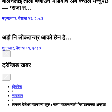
बालेनलाई ताली बजाउने भीडबीच अब कसैले भन्नुपर्छ
— ‘राजा त…
मङ्गलवार, बैशाख २९, २०८३
अझै नि लोकतन्त्र आको छैन है…
शुक्रवार, बैशाख ११, २०८३
ट्रेन्डिङ खबर
होमपेज
/
समाचार
/
लगभग देशैभर मतगणना सुरु : सत्ता गठबन्धनको निराशाजनक अग्रता