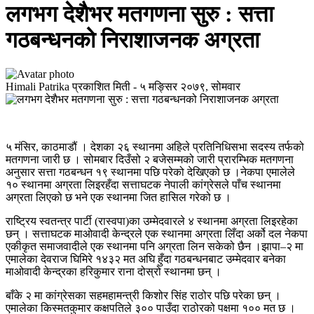
लगभग देशैभर मतगणना सुरु : सत्ता
गठबन्धनको निराशाजनक अग्रता
Himali Patrika
प्रकाशित मिती -
५ मङ्सिर २०७९, सोमवार
५ मंसिर, काठमाडौं । देशका २६ स्थानमा अहिले प्रतिनिधिसभा सदस्य तर्फको
मतगणना जारी छ । सोमबार दिउँसो २ बजेसम्मको जारी प्रारम्भिक मतगणना
अनुसार सत्ता गठबन्धन १९ स्थानमा पछि परेको देखिएको छ ।नेकपा एमालेले
१० स्थानमा अग्रता लिइरहँदा सत्ताघटक नेपाली कांग्रेसले पाँच स्थानमा
अग्रता लिएको छ भने एक स्थानमा जित हासिल गरेको छ ।
राष्ट्रिय स्वतन्त्र पार्टी (रास्वपा)का उम्मेदवारले ४ स्थानमा अग्रता लिइरहेका
छन् । सत्ताघटक माओवादी केन्द्रले एक स्थानमा अग्रता लिँदा अर्को दल नेकपा
एकीकृत समाजवादीले एक स्थानमा पनि अग्रता लिन सकेको छैन ।झापा–२ मा
एमालेका देवराज घिमिरे १४३२ मत अघि हुँदा गठबन्धनबाट उम्मेदवार बनेका
माओवादी केन्द्रका हरिकुमार राना दोस्रो स्थानमा छन् ।
बाँके २ मा कांग्रेसका सहमहामन्त्री किशोर सिंह राठोर पछि परेका छन् ।
एमालेका किस्मतकुमार कक्षपतिले ३०० पाउँदा राठोरको पक्षमा १०० मत छ ।