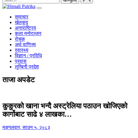
समाचार
खेलकुद
अन्तराष्ट्रिय
कला मनोरञ्जन
रोचक
अर्थ वाणिज्य
स्वास्थ्य
विज्ञान / प्रविधि
प्रवास
लुम्बिनी प्रदेश
ताजा अपडेट
कुकुरको खाना भन्दै अस्ट्रेलिया पठाउन खोजिएको
कार्गोबाट साढे ४ लाखका…
मङ्गलवार, साउन ५, २०८३