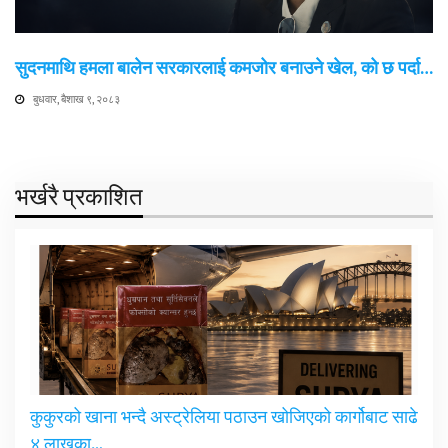
सुदनमाथि हमला बालेन सरकारलाई कमजोर बनाउने खेल, को छ पर्दा…
बुधवार, बैशाख ९, २०८३
भर्खरै प्रकाशित
कुकुरको खाना भन्दै अस्ट्रेलिया पठाउन खोजिएको कार्गोबाट साढे
४ लाखका…