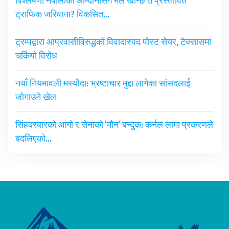
विश्लेषण: नेपालीको आम्दानीसँग मेल खान्छ त प्रस्तावित
ट्राफिक जरिवाना? विकसित…
ट्रम्पद्वारा आप्रवासीविरुद्धको विवादास्पद पोस्ट सेयर, टेक्सासमा
चर्कियो विरोध
नयाँ नियमावली मस्यौदा: भ्रष्टाचार मुद्दा लागेका सांसदलाई
जोगाउने खेल
सिंहदरबारको आगो र सेनाको ‘मौन’ बन्दुक: कर्नल लामा प्रकरणले
बदलिएको…