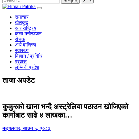
समाचार
खेलकुद
अन्तराष्ट्रिय
कला मनोरञ्जन
रोचक
अर्थ वाणिज्य
स्वास्थ्य
विज्ञान / प्रविधि
प्रवास
लुम्बिनी प्रदेश
ताजा अपडेट
कुकुरको खाना भन्दै अस्ट्रेलिया पठाउन खोजिएको
कार्गोबाट साढे ४ लाखका…
मङ्गलवार, साउन ५, २०८३