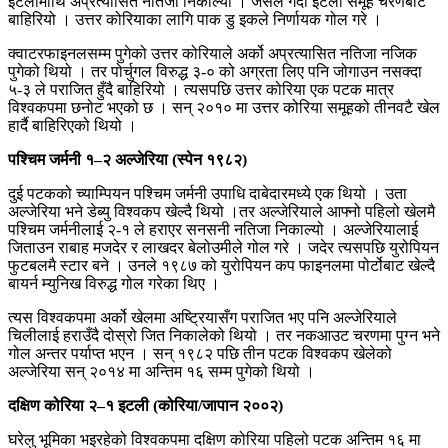
इटलीमाथि अप्रत्यासित नतिजा निकाल्यो । जसले गर्दा इटली समूह चरणबाटै
बाहिरियो । उत्तर कोरियाका लागि पाक डु इकले निर्णायक गोल गरे ।
क्वाटरफाइनलसम्म पुगेको उत्तर कोरियाले अर्को अप्रत्यासित नतिजा नजिक
पुगेको थियो । तर पोर्चुगल विरुद्ध ३-० को अग्रता लिए पनि जोगाउन नसक्दा
५-३ ले पराजित हुँदै बाहिरियो । त्यसपछि उत्तर कोरिया एक पटक मात्र
विश्वकपमा छनोट भएको छ । सन् २०१० मा उत्तर कोरिया समूहको तीनवटै खेल
हार्दै बाहिरिएको थियो ।
पश्चिम जर्मनी १–२ अल्जेरिया (स्पेन १९८२)
दुई पटकको च्याम्पियन पश्चिम जर्मनी उपाधि दाबेदारमध्ये एक थियो । उता
अल्जेरिया भने डेब्यु विश्वकप खेल्दै थियो ।तर अल्जेरियाले आफ्नो पहिलो खेलमै
पश्चिम जर्मनीलाई २-१ ले हराएर सनसनी नतिजा निकाल्यो । अल्जेरियालाई
जिताउन राबाह मजदेर र लाखदर बेलोउमीले गोल गरे । जदेर त्यसपछि युरोपियन
फुटबलमै स्टार बने । उनले १९८७ को युरोपियन कप फाइनलमा पोर्टोबाट खेल्दै
बायर्न म्युनिख विरुद्ध गोल गरेका थिए ।
त्यस विश्वकपमा अर्को खेलमा अष्ट्रियासँग पराजित भए पनि अल्जेरियाले
चिलीलाई हराउँदै दोस्रो जित निकालेको थियो । तर नकआउट चरणमा पुग्न भने
गोल अन्तर पर्याप्त भएन । सन् १९८२ पछि तीन पटक विश्वकप खेलेको
अल्जेरिया सन् २०१४ मा अन्तिम १६ सम्म पुगेको थियो ।
दक्षिण कोरिया २–१ इटली (कोरिया/जापान २००२)
घरेलु भूमिका भइरहेको विश्वकपमा दक्षिण कोरिया पहिलो पटक अन्तिम १६ मा