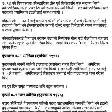
२०१४ को विश्वकपमा कोस्टारिका तीन पूर्व विजेतासँगै एकै समूहमा थियो ।
कोस्टारिकालाई काजवर टिमको रुपमा हेरिएको थियो । तर कोस्टारिकाले चार
पटकको च्याम्पियन इटलीलाई स्तब्ध बनायो ।
पहिलो खेलमा उरुग्वेलाई पराजित गरेको कोस्टारिका दोस्रो खेलमा इटलीलाई
हराएको थियो भने इंग्ल्याण्डसँग बराबरी खेल्दै समूह विजेताको रुपमा नकआउट
चरणमा पुगेको थियो ।
कोस्टारिकालाई जिताउन ब्रायन रुइजले निर्णायक गोल गर्दा गोलकिपर केयलर
नाभासले उत्कृष्ट प्रदर्शन गरेका थिए । त्यही विश्वकपपछि नाभा रियल मड्रिड
पुगेका थिए ।
इंग्ल्याण्ड ०–१ अमेरिका (ब्राजिल १९५०)
फुटबलको जननी मानिने इंग्ल्याण्ड त्यसबेला राम्रो टिम थियो । अमेरिका
इंग्ल्याण्डको तुलनामा कमजोर टिम थियो । तर त्यही अमेरिकाले इंग्ल्याण्डलाई
१-० ले हरायो । अमेरिकालाई जिताउन फरवार्ड जोए गाएटजेनले गोल गरेका
थिए ।
तर दुवै टिम समूह चरणबाट अघि बढ्न सकेनन् ।
इटली ०–१ उत्तर कोरिया (इङ्ल्याण्ड १९९६)
उत्तर कोरियाले विश्वकपमा पहिलो पटक सहअभागिता जनाउँदै थियो भने इटली
दुई पटकको च्याम्पियन थियो । तर समूहको अन्तिम खेलमा उत्तर कोरियाले