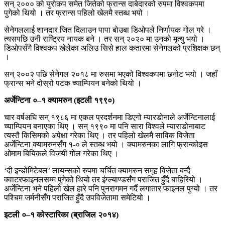
सन् २००० को युरोकप समेत जितेको फ्रान्स दाबेदारको रुपमा विश्वकपमा
पुगेको थियो । तर फ्रान्स पहिलो खेलमै स्तब्ध भयो ।
सेनेगललाई शानदार जित दिलाउन पापा बोउबा डिओपले निर्णायक गोल गरे ।
त्यसपछि उनी राष्ट्रिय नायक बने । तर सन् २०२० मा उनको मृत्यु भयो ।
डिओपसँगै विश्वकप खेलेका अलिउ सिसे हाल कतारमा सेनेगलको प्रशिक्षक छन्
।
सन् २००२ पछि सेनेगल २०१८ मा रुसमा भएको विश्वकपमा छनोट भयो । जहाँ
फ्रान्स भने दोस्रो पटक च्याम्पियन बनेको थियो ।
अर्जेन्टिना ०–१ क्यामरुन (इटली १९९०)
चार वर्षअघि सन् १९८६ मा एकल प्रदर्शनमा डिएगो म्यारडोनाले अर्जेन्टिनालाई
च्याम्पियन बनाएका थिए । सन् १९९० मा पनि सारा विश्वले म्याराडोनाबाट
त्यस्तै किसिमको अपेक्षा गरेका थिए । तर पहिलो खेलमै साविक विजेता
अर्जेन्टिना क्यामरुनसँग १-० ले स्तब्ध भयो । क्यामरुनका लागि फ्रान्कोइस
ओमाम बियिकले विजयी गोल गरेका थिए ।
‘दी इन्डोमिटेबल’ लायन्सको रुपमा चर्चित क्यामरुन समूह विजेता बन्दै
क्वाटरफाइनलसम्म पुगेको थियो तर इंग्ल्याण्डसँग पराजित हुँदै बाहिरियो ।
अर्जेन्टिना भने पहिलो खेल हारे पनि पुनरागमन गर्दै लगातार फाइनल पुग्‍यो । तर
पश्चिम जर्मनीसँग पराजित हुँदै उपविजेतामा समेटियो ।
इटली ०–१ कोस्टारिका (ब्राजिल २०१४)