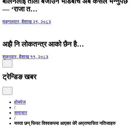
बालेनलाई ताली बजाउने भीडबीच अब कसैले भन्नुपर्छ
— ‘राजा त…
मङ्गलवार, बैशाख २९, २०८३
अझै नि लोकतन्त्र आको छैन है…
शुक्रवार, बैशाख ११, २०८३
ट्रेन्डिङ खबर
होमपेज
/
समाचार
/
यस्ता छन् फिफा विश्वकपमा आएका धेरै अप्रत्यासित नतिजाहरु