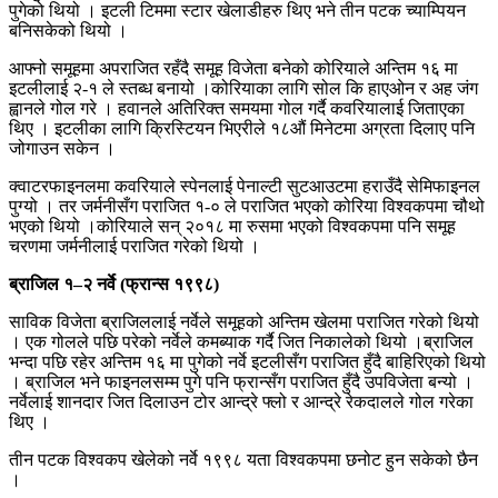
पुगेको थियो । इटली टिममा स्टार खेलाडीहरु थिए भने तीन पटक च्याम्पियन
बनिसकेको थियो ।
आफ्नो समूहमा अपराजित रहँदै समूह विजेता बनेको कोरियाले अन्तिम १६ मा
इटलीलाई २-१ ले स्तब्ध बनायो ।कोरियाका लागि सोल कि हाएओन र अह जंग
ह्वानले गोल गरे । हवानले अतिरिक्त समयमा गोल गर्दै कवरियालाई जिताएका
थिए । इटलीका लागि क्रिस्टियन भिएरीले १८औं मिनेटमा अग्रता दिलाए पनि
जोगाउन सकेन ।
क्वाटरफाइनलमा कवरियाले स्पेनलाई पेनाल्टी सुटआउटमा हराउँदै सेमिफाइनल
पुग्यो । तर जर्मनीसँग पराजित १-० ले पराजित भएको कोरिया विश्वकपमा चौथो
भएको थियो ।कोरियाले सन् २०१८ मा रुसमा भएको विश्वकपमा पनि समूह
चरणमा जर्मनीलाई पराजित गरेको थियो ।
ब्राजिल १–२ नर्वे (फ्रान्स १९९८)
साविक विजेता ब्राजिललाई नर्वेले समूहको अन्तिम खेलमा पराजित गरेको थियो
। एक गोलले पछि परेको नर्वेले कमब्याक गर्दै जित निकालेको थियो ।ब्राजिल
भन्दा पछि रहेर अन्तिम १६ मा पुगेको नर्वे इटलीसँग पराजित हुँदै बाहिरिएको थियो
। ब्राजिल भने फाइनलसम्म पुगे पनि फ्रान्सँग पराजित हुँदै उपविजेता बन्यो ।
नर्वेलाई शानदार जित दिलाउन टोर आन्द्रे फ्लो र आन्द्रे रेकदालले गोल गरेका
थिए ।
तीन पटक विश्वकप खेलेको नर्वे १९९८ यता विश्वकपमा छनोट हुन सकेको छैन
।