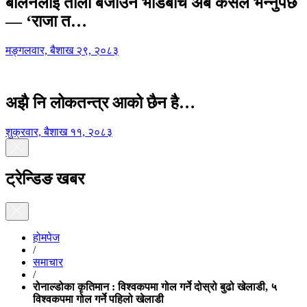
बालेनलाई ताली बजाउने भीडबीच अब कसैले भन्नुपर्छ
— ‘राजा त…
मङ्गलवार, बैशाख २९, २०८३
अझै नि लोकतन्त्र आको छैन है…
शुक्रवार, बैशाख ११, २०८३
ट्रेन्डिङ खबर
होमपेज
/
समाचार
/
रोनाल्डोका कृतिमान : विश्वकपमा गोल गर्ने दोस्रो बुढो खेलाडी, ५
विश्वकपमा गोल गर्ने पहिलो खेलाडी