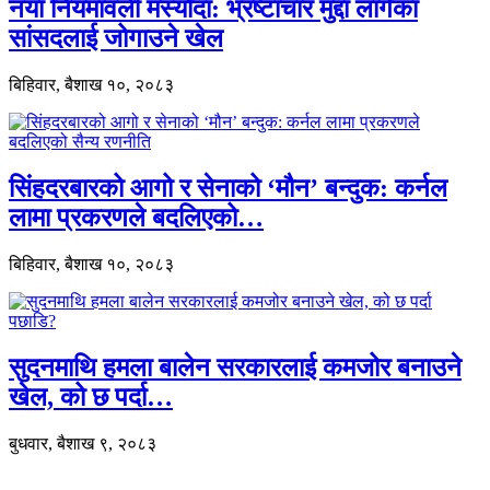
नयाँ नियमावली मस्यौदा: भ्रष्टाचार मुद्दा लागेका
सांसदलाई जोगाउने खेल
बिहिवार, बैशाख १०, २०८३
सिंहदरबारको आगो र सेनाको ‘मौन’ बन्दुक: कर्नल
लामा प्रकरणले बदलिएको…
बिहिवार, बैशाख १०, २०८३
सुदनमाथि हमला बालेन सरकारलाई कमजोर बनाउने
खेल, को छ पर्दा…
बुधवार, बैशाख ९, २०८३