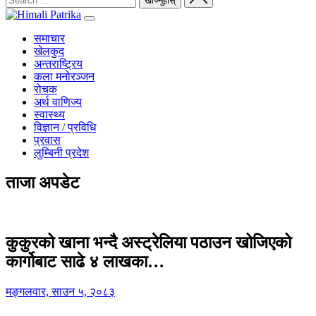
समाचार
खेलकुद
अन्तराष्ट्रिय
कला मनोरञ्जन
रोचक
अर्थ वाणिज्य
स्वास्थ्य
विज्ञान / प्रविधि
प्रवास
लुम्बिनी प्रदेश
ताजा अपडेट
कुकुरको खाना भन्दै अस्ट्रेलिया पठाउन खोजिएको
कार्गोबाट साढे ४ लाखका…
मङ्गलवार, साउन ५, २०८३