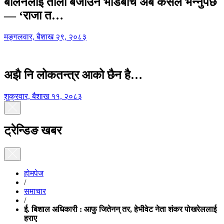
बालेनलाई ताली बजाउने भीडबीच अब कसैले भन्नुपर्छ
— ‘राजा त…
मङ्गलवार, बैशाख २९, २०८३
अझै नि लोकतन्त्र आको छैन है…
शुक्रवार, बैशाख ११, २०८३
ट्रेन्डिङ खबर
होमपेज
/
समाचार
/
ई. बिशाल अधिकारी : आफु जितेनन् तर, हेभीवेट नेता शंकर पोखरेललाई
हराए