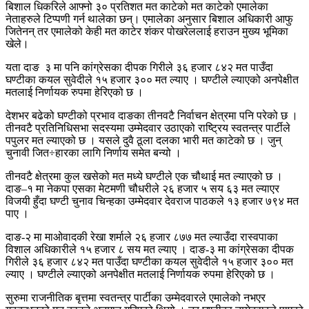
बिशाल धिकरिले आफ्नो ३० प्रतिशत मत काटेको मत काटेको एमालेका
नेताहरुले टिप्पणी गर्न थालेका छन्। एमालेका अनुसार बिशाल अधिकारी आफु
जितेनन् तर एमालेको केही मत काटेर शंकर पोखरेललाई हराउन मुख्य भूमिका
खेले।
यता दाङ ३ मा पनि कांग्रेसका दीपक गिरीले ३६ हजार ८४२ मत पाउँदा
घण्टीका कयल सुवेदीले १५ हजार ३०० मत ल्याए । घण्टीले ल्याएको अनपेक्षीत
मतलाई निर्णायक रुपमा हेरिएको छ ।
देशभर बढेको घण्टीको प्रभाव दाङका तीनवटै निर्वाचन क्षेत्रमा पनि परेको छ ।
तीनवटै प्रतिनिधिसभा सदस्यमा उम्मेदवार उठाएको राष्ट्रिय स्वतन्त्र पार्टीले
पपुलर मत ल्याएको छ । यसले दुवै ठूला दलका भारी मत काटेको छ । जुन्
चुनावी जित÷हारका लागि निर्णाय समेत बन्यो ।
तीनवटै क्षेत्रमा कुल खसेको मत मध्ये घण्टीले एक चौथाई मत ल्याएको छ ।
दाङ–१ मा नेकपा एसका मेटमणी चौधरीले २६ हजार ५ सय ६३ मत ल्याएर
विजयी हुँदा घण्टी चुनाव चिन्हका उम्मेदवार देवराज पाठकले १३ हजार ७९४ मत
पाए ।
दाङ-२ मा माओवादकी रेखा शर्माले २६ हजार ८७७ मत ल्याउँदा रास्वपाका
विशाल अधिकारीले १५ हजार ८ सय मत ल्याए । दाङ-३ मा कांग्रेसका दीपक
गिरीले ३६ हजार ८४२ मत पाउँदा घण्टीका कयल सुवेदीले १५ हजार ३०० मत
ल्याए । घण्टीले ल्याएको अनपेक्षीत मतलाई निर्णायक रुपमा हेरिएको छ ।
सुरुमा राजनीतिक बृत्तमा स्वतन्त्र पार्टीका उम्मेदवारले एमालेको नभएर