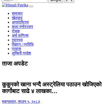
समाचार
खेलकुद
अन्तराष्ट्रिय
कला मनोरञ्जन
रोचक
अर्थ वाणिज्य
स्वास्थ्य
विज्ञान / प्रविधि
प्रवास
लुम्बिनी प्रदेश
ताजा अपडेट
कुकुरको खाना भन्दै अस्ट्रेलिया पठाउन खोजिएको
कार्गोबाट साढे ४ लाखका…
मङ्गलवार, साउन ५, २०८३