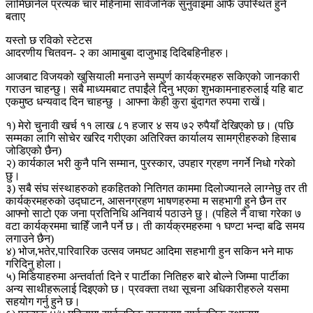
लामिछानेल प्रत्यक चार महिनामा सार्वजनिक सुनुवाइमा आफैं उपस्थित हुने
बताए
यस्तो छ रविको स्टेटस
आदरणीय चितवन- २ का आमाबुबा दाजुभाइ दिदिबहिनीहरु।
आजबाट विजयको खुसियाली मनाउने सम्पुर्ण कार्यक्रमहरु सकिएको जानकारी
गराउन चाहन्छु। सबै माध्यमबाट तपाईंले दिनु भएका शुभकामनाहरुलाई यहि बाट
एकमुष्ठ धन्यवाद दिन चाहन्छु । आफ्ना केही कुरा बुंदागत रुपमा राखें।
१) मेरो चुनावी खर्च ११ लाख ८१ हजार ४ सय ७२ रुपैयाँ देखिएको छ। (पछि
सम्मका लागि सोचेर खरिद गरीएका अतिरिक्त कार्यालय सामग्रीहरुको हिसाब
जोडिएको छैन)
२) कार्यकाल भरी कुनै पनि सम्मान, पुरस्कार, उपहार ग्रहण नगर्ने निधो गरेको
छु।
३) सबै संघ संस्थाहरुको हकहितको नितिगत काममा दिलोज्यानले लाग्नेछु तर ती
कार्यक्रमहरुको उद्घाटन, आसनग्रहण भाषणहरुमा म सहभागी हुने छैन तर
आफ्नो साटो एक जना प्रतिनिधि अनिवार्य पठाउने छु। (पहिले नै वाचा गरेका ७
वटा कार्यक्रममा चाहिँ जानै पर्ने छ। ती कार्यक्रमहरुमा १ घण्टा भन्दा बढि समय
लगाउने छैन)
४) भोज,भतेर,पारिवारिक उत्सव जमघट आदिमा सहभागी हुन सकिन भने माफ
गरिदिनु होला।
५) मिडियाहरुमा अन्तर्वार्ता दिने र पार्टीका नितिहरु बारे बोल्ने जिम्मा पार्टीका
अन्य साथीहरूलाई दिइएको छ। प्रवक्ता तथा सूचना अधिकारीहरुले यसमा
सहयोग गर्नु हुने छ।