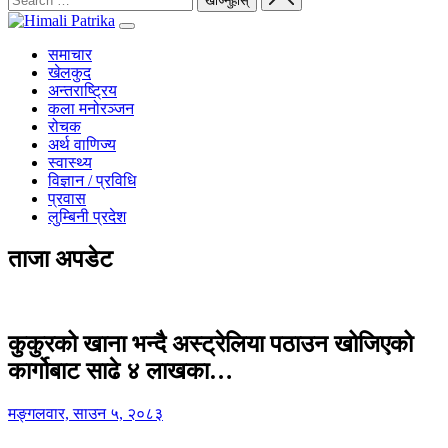
समाचार
खेलकुद
अन्तराष्ट्रिय
कला मनोरञ्जन
रोचक
अर्थ वाणिज्य
स्वास्थ्य
विज्ञान / प्रविधि
प्रवास
लुम्बिनी प्रदेश
ताजा अपडेट
कुकुरको खाना भन्दै अस्ट्रेलिया पठाउन खोजिएको
कार्गोबाट साढे ४ लाखका…
मङ्गलवार, साउन ५, २०८३