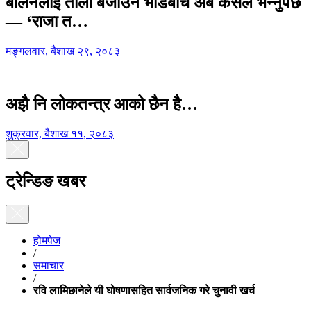
बालेनलाई ताली बजाउने भीडबीच अब कसैले भन्नुपर्छ
— ‘राजा त…
मङ्गलवार, बैशाख २९, २०८३
अझै नि लोकतन्त्र आको छैन है…
शुक्रवार, बैशाख ११, २०८३
ट्रेन्डिङ खबर
होमपेज
/
समाचार
/
रवि लामिछानेले यी घोषणासहित सार्वजनिक गरे चुनावी खर्च