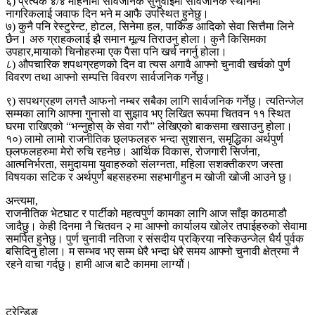
६) प्रत्यक ४/४ महिनामा सार्वजनिक सुनुवाइमा सार्वजनिक स्थानमा
नागरिकलाई जवाफ दिन भने म आफै उपस्थित हुनेछु।
७) कुनै पनि रेस्टुरेन्ट, होटल, सिनेमा हल, पार्किङ आदिको सेवा सित्तैमा लिने
छैन। अरु ग्राहकलाई झै समान मूल्य तिराउनु होला। कुनै किसिमका
उपहार,मायाको चिनोहरुमा एक पैसा पनि खर्च नगर्नु होला।
८) औपचारिक शपथग्रहणको दिन वा त्यस अगावै आफ्नो चुनावी खर्चको पुर्ण
विवरण तथा आफ्नो सम्पत्ति विवरण सार्वजनिक गर्नेछु।
९) सपथग्रहण लगत्तै आफनो नम्बर सबैका लागि सार्वजनिक गर्नेछु। त्यतिन्जेल
सम्मका लागि आफ्ना गुनासो वा सुझाव भए लिखित रूपमा चितवन ११ स्थित
घरमा राखिएको “भन्नुहोस् के सेवा गरौ” लेखिएको बाकसमा खसाउनु होला।
१०) लामो लामो राजनीतिक छ्लफलहरु भन्दा सुशासन, समृद्धिका अर्थपुर्ण
छ्लफलहरुमा मेरो रुचि रहनेछ। आर्थिक विकास, रोजगारी सिर्जना,
आत्मनिर्भरता, समुदायमा युवाहरुको संलग्नता, महिला सशक्तीकरण जस्ता
विषयका सटिक र अर्थपुर्ण बहसहरुमा सहभागीहुन म खोजी खोजी आउने छु।
अन्त्यमा,
राजनीतिक भेटघाट र पार्टीको महत्वपुर्ण कामका लागि आज साँझ काठमाडौ
जादैछु। केही दिनमा नै चितवन २ मा आफ्नो कार्यालय खोलेर तपाईहरुको सेवामा
समर्पित हुनेछु। पुर्ण चुनावी नतिजा र संसदीय प्रक्रिया नस्किउन्जेल धैर्य पुर्वक
बसिदिनु होला। म सम्भव भए सम्म धेरै भन्दा धेरै समय आफ्नो चुनावी क्षेत्रमा नै
रहने वाचा गर्दछु। हामी आज बाटै काममा लाग्यौं।
ट्रेन्डिङ