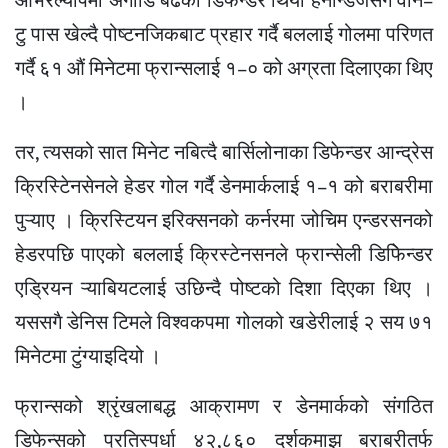
ओभरल्यापमा अगाडि बढेका डिफेन्डर थियो हर्नान्डेजसग वान–
टु पास खेल्दै पोष्टनजिकबाट प्रहार गर्दै बललाई गोलमा परिणत
गर्दै ६१ औं मिनेटमा फ्रान्सलाई १–० को अग्रता दिलाएका थिए
।
तर, त्यसको सात मिनेट नबित्दै बार्सिलोनाका डिफेन्डर आन्द्रेस
क्रिस्टिेनसेनले हेडर गोल गर्दै डेनमार्कलाई १–१ को बराबरीमा
पुऱ्याए । क्रिस्टियन इरिक्सनको कर्नरमा जोचिम एन्डरसनको
हेडरपछि पाएको बललाई क्रिस्टेनसनले फ्रान्सेली डिफिेन्डर
एड्रियन ऱ्याबियटलाई उछिन्दै पोष्टको दिशा दिएका थिए ।
यससगै डेनिस टिमले विश्वकपमा गोलको खडेरीलाई २ सय ७१
मिनेटमा टुंग्याइदियो ।
फ्रान्सको श्रृंखलाबद्ध आक्रामण र डेनमार्कको संगठित
डिफेन्सको प्रतिस्पर्धा ४२,८६० दर्शकमाझ बराबरीतर्फ