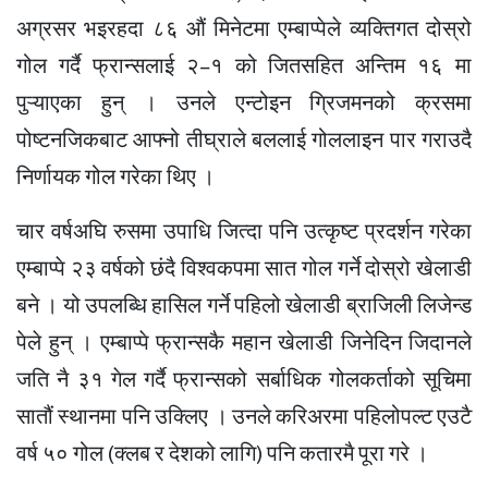
अग्रसर भइरहदा ८६ औं मिनेटमा एम्बाप्पेले व्यक्तिगत दोस्रो
गोल गर्दै फ्रान्सलाई २–१ को जितसहित अन्तिम १६ मा
पुऱ्याएका हुन् । उनले एन्टोइन ग्रिजमनको क्रसमा
पोष्टनजिकबाट आफ्नो तीघ्राले बललाई गोललाइन पार गराउदै
निर्णायक गोल गरेका थिए ।
चार वर्षअघि रुसमा उपाधि जित्दा पनि उत्कृष्ट प्रदर्शन गरेका
एम्बाप्पे २३ वर्षको छंदै विश्वकपमा सात गोल गर्ने दोस्रो खेलाडी
बने । यो उपलब्धि हासिल गर्ने पहिलो खेलाडी ब्राजिली लिजेन्ड
पेले हुन् । एम्बाप्पे फ्रान्सकै महान खेलाडी जिनेदिन जिदानले
जति नै ३१ गेल गर्दै फ्रान्सको सर्बाधिक गोलकर्ताको सूचिमा
सातौं स्थानमा पनि उक्लिए । उनले करिअरमा पहिलोपल्ट एउटै
वर्ष ५० गोल (क्लब र देशको लागि) पनि कतारमै पूरा गरे ।