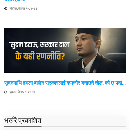
बिहिवार, बैशाख १०, २०८३
सुदनमाथि हमला बालेन सरकारलाई कमजोर बनाउने खेल, को छ पर्दा…
बुधवार, बैशाख ९, २०८३
भर्खरै प्रकाशित