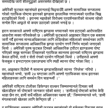
समयदेखि जारी शीतयुद्धको असरसमेत देखिएको छ ।
अमेरिकी फुटबल महासंघले इरानलाई चिढ्याउँदै आफ्नो सामाजिक सन्जालमा
गरेको ग्राफिक पोष्टमा इरानको झण्डामा इस्लामिक गणराज्यको प्रतीक चिह्न
हटाइदिएको थियो । इरानमा भइरहेको विरोधमा प्रदर्शनकारीको साथमा रहेको
सन्देश दिन आफूले यो कदम उठाएको उसको भनाई छ ।
इरान सरकारले आफ्नो राष्ट्रिय झण्डामा भगवानको नाम हटाएको आरोपसहित
आक्रोश व्यक्त गरिसकेको छ ।अमेरिकी फुटबलले आइतबार विहान एक बक्तव्य
जारी गर्दै इरानमा मानवअधिकारका लागि लडिरहेका महिलाको समर्थनका लागि
सामाजिक सन्जालमा आधिकारिक झण्डा प्रयोग नगर्ने निर्णय भएको जनाएको
थियो । अमेरिकी पुरुष फुटबल टिमको आधिकारिक ट्वीटर ह्याण्डलमा पोष्ट
गरिएको समूह चरणका टिमहरुको ग्राफिक ब्यानरमा इरानको राष्ट्रिय झण्डामा
केवल हरियो, रातो र सेतो रंगको प्रयोग गरिएको थियो । उनीहरुले आफ्नो
फेसबुक र इन्स्टाग्राम एकाउण्डमा पनि त्यही ब्यानर पोष्ट गरेका थिए ।
तर, आइतबार दिउँसो नै सामान्य झण्डासहितको व्यानर ‘रिप्लेस’ गरियो ।
महासंघले भन्यो, ‘हामी २४ घण्टाका लागि आफ्नो ग्राफिकका साथ इरानका
महिलाहरुका लागि समर्थन दिन चाहन्थ्यौं ।’
अमेरिकी राष्ट्रिय टोलीका डिफेण्डर वाल्कर जिम्मरम्यानले टिमका सबै
खेलाडीहरु सो पोष्टबारे जानकार रहेको बताए । ‘हामीलाई पोष्टको बारेमा केहि
थाहा छैन तर, हामी सधैं महिला अधिकारका पक्षमा छौं,’ जिम्मरम्यानले भने, ‘हामी
मंगलबारको खेलका लागि केन्द्रित छौं ।’
द गार्जियनका अनुसार अमेरिकी फुटबल महासंघको यो हर्कतका विरुद्धमा इरान