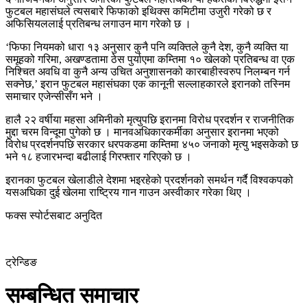
फुटबल महासंघले त्यसबारे फिफाको इथिक्स कमिटीमा उजुरी गरेको छ र
अफिसियललाई प्रतिबन्ध लगाउन माग गरेको छ ।
‘फिफा नियमको धारा १३ अनुसार कुनै पनि व्यक्तिले कुनै देश, कुनै व्यक्ति या
समूहको गरिमा, अखण्डतामा ठेस पुर्याएमा कम्तिमा १० खेलको प्रतिबन्ध वा एक
निश्चित अवधि वा कुनै अन्य उचित अनुशासनको कारबाहीस्वरुप निलम्बन गर्न
सक्नेछ,’ इरान फुटबल महासंघका एक कानूनी सल्लाहकारले इरानको तस्निम
समाचार एजेन्सीसँग भने ।
हालै २२ वर्षीया महसा अमिनीको मृत्युपछि इरानमा विरोध प्रदर्शन र राजनीतिक
मुद्दा चरम विन्दूमा पुगेको छ । मानवअधिकारकर्मीका अनुसार इरानमा भएको
विरोध प्रदर्शनपछि सरकार धरपकडमा कम्तिमा ४५० जनाको मृत्यु भइसकेको छ
भने १८ हजारभन्दा बढीलाई गिरफ्तार गरिएको छ ।
इरानका फुटबल खेलाडीले देशमा भइरहेको प्रदर्शनको समर्थन गर्दै विश्वकपको
यसअघिका दुई खेलमा राष्ट्रिय गान गाउन अस्वीकार गरेका थिए ।
फक्स स्पोर्टसबाट अनुदित
ट्रेन्डिङ
सम्बन्धित समाचार