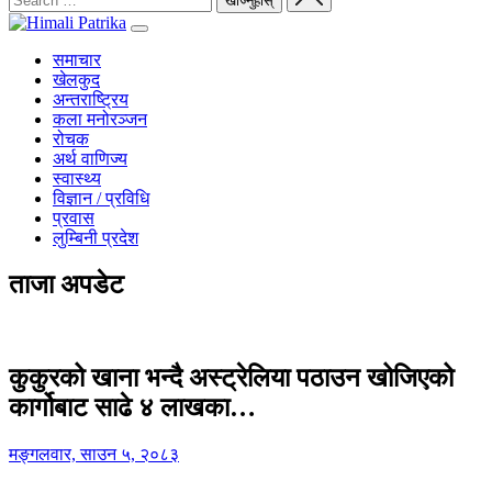
समाचार
खेलकुद
अन्तराष्ट्रिय
कला मनोरञ्जन
रोचक
अर्थ वाणिज्य
स्वास्थ्य
विज्ञान / प्रविधि
प्रवास
लुम्बिनी प्रदेश
ताजा अपडेट
कुकुरको खाना भन्दै अस्ट्रेलिया पठाउन खोजिएको
कार्गोबाट साढे ४ लाखका…
मङ्गलवार, साउन ५, २०८३