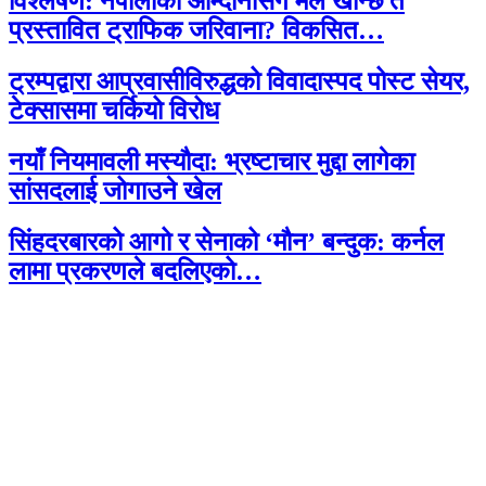
विश्लेषण: नेपालीको आम्दानीसँग मेल खान्छ त
प्रस्तावित ट्राफिक जरिवाना? विकसित…
ट्रम्पद्वारा आप्रवासीविरुद्धको विवादास्पद पोस्ट सेयर,
टेक्सासमा चर्कियो विरोध
नयाँ नियमावली मस्यौदा: भ्रष्टाचार मुद्दा लागेका
सांसदलाई जोगाउने खेल
सिंहदरबारको आगो र सेनाको ‘मौन’ बन्दुक: कर्नल
लामा प्रकरणले बदलिएको…