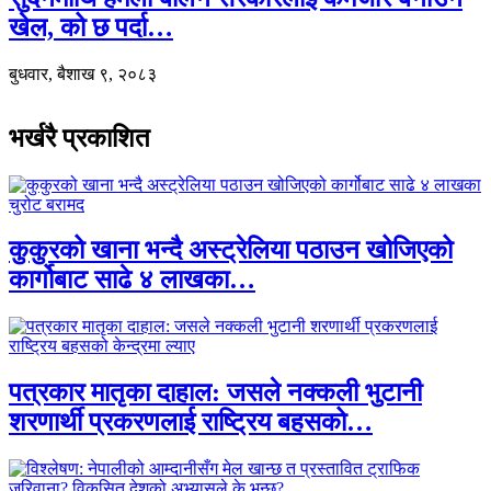
खेल, को छ पर्दा…
बुधवार, बैशाख ९, २०८३
भर्खरै प्रकाशित
कुकुरको खाना भन्दै अस्ट्रेलिया पठाउन खोजिएको
कार्गोबाट साढे ४ लाखका…
पत्रकार मातृका दाहाल: जसले नक्कली भुटानी
शरणार्थी प्रकरणलाई राष्ट्रिय बहसको…