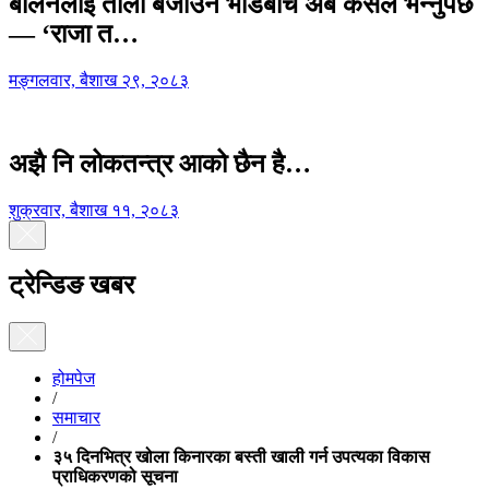
बालेनलाई ताली बजाउने भीडबीच अब कसैले भन्नुपर्छ
— ‘राजा त…
मङ्गलवार, बैशाख २९, २०८३
अझै नि लोकतन्त्र आको छैन है…
शुक्रवार, बैशाख ११, २०८३
ट्रेन्डिङ खबर
होमपेज
/
समाचार
/
३५ दिनभित्र खोला किनारका बस्ती खाली गर्न उपत्यका विकास
प्राधिकरणको सूचना