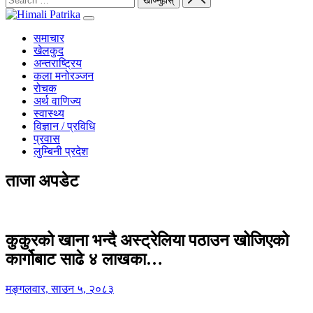
समाचार
खेलकुद
अन्तराष्ट्रिय
कला मनोरञ्जन
रोचक
अर्थ वाणिज्य
स्वास्थ्य
विज्ञान / प्रविधि
प्रवास
लुम्बिनी प्रदेश
ताजा अपडेट
कुकुरको खाना भन्दै अस्ट्रेलिया पठाउन खोजिएको
कार्गोबाट साढे ४ लाखका…
मङ्गलवार, साउन ५, २०८३