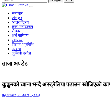
समाचार
खेलकुद
अन्तराष्ट्रिय
कला मनोरञ्जन
रोचक
अर्थ वाणिज्य
स्वास्थ्य
विज्ञान / प्रविधि
प्रवास
लुम्बिनी प्रदेश
ताजा अपडेट
कुकुरको खाना भन्दै अस्ट्रेलिया पठाउन खोजिएको का
मङ्गलवार, साउन ५, २०८३