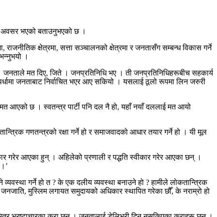
 होइन अवसर भएको बताउनुभएको छ ।
ाजनीतिक क्षेत्रमा, सत्ता सञ्चालनको क्षेत्रमा र जनतासँग सम्बन्ध विकास गर्ने
भन्नुभयो ।
ने हो । जनताले मत दिए, जिते । जनप्रतिनिधि भए । ती जनप्रतिनिधिहरूबीच सहकार्य
तिस्पर्धामा जनताबाट निर्वाचित भएर आए सकियो । यसलाई ठूलो रूपमा लिन जरुरी
 नै मत आएको छ । स्वतन्त्र पार्टी पनि दल नै हो, यहाँ नयाँ दललाई मत आयो
ान्त्रिक गणतन्त्रको रक्षा गर्ने हो र समाजवादको आधार तयार गर्ने हो । यी मूल
वीकार गरेर आएका हुन् । अहिलेको प्रणाली र पद्धति स्वीकार गरेर आएका छन् ।
 ।’
 व्यवस्था गर्ने हो त ? के एक दलीय व्यवस्था बनाउने हो ? हामीले लोकतान्त्रिक
, जनजाति, मुस्लिम लगायत समुदायको अधिकार स्थापित गरेका छौँ, के नराम्रो हो
सभित्र भ्रष्टाचारका कुरा छन् । जनतालाई डेलिभरी दिन नसकिएका कुराहरू छन् ।