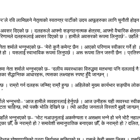
ाकर’ले रवि लामिछाने नेतृत्वको स्वतन्त्र पार्टीको उदय आफूहरुका लागि चुनौती
र दिएको छ । दलहरूले आफ्नो सङ्गठनात्मक क्षेत्रमा, आफ्नो वैचारिक क्षेत्रमा, र
 यो परिणामले दलहरूलाई अवसर दिएको छ । हामीले अवसरको रूपमा लिनुपर्छ’– उहाँले 
मा नेता शर्माले भन्नुभएको छ– ‘मेरो कुनै कमेन्ट छैन । आएको परिणाम स्वीकार गर्
लाग्ने हो । यसलाई स्वाभाविक रूपमा लिनुपर्छ । अरू रूपमा लिन जरुरी छैन । प्र
रश्नमा नेता शर्माले भन्नुभएको छ– ‘दलीय व्यवस्थाका विरुद्धमा मतभन्दा पनि दललाई
का सैद्धान्तिक आधारहरू, त्यसका लक्ष्यहरू स्पष्ट हुँदै जान्छन् ।
। राम्रो गर्न दलहरू जन्मिए राम्रै हुन्छ । अहिलेको मुख्य कार्यभार सङ्घीय लोकत
।’
्माले भन्नुभयो– ‘आज हामीले व्यवहारलाई हेर्नुपर्छ । आज उनीहरू यही व्यवस्था स्
ता चाहिन्छ, त्यो पक्कै भोलि देखिने छ । त्यो आउँदा जनताले विस्तारै बुझ्दै जान्छन्
हाँले भन्नुभएको छ– ‘भोट नआउनुलाई अकर्मण्यता र असक्षम भन्ने हो भने भोटै नहाल्ने
ा छौँ, के नराम्रो हो ? समावेशी समानुपातिक बनाएका छौँ, के नराम्रो हो ? दलित
ौँ । संविधान घोषणापछिको एउटा निर्वाचन सकिएको छ । यसले केही समय लिन्छ । य