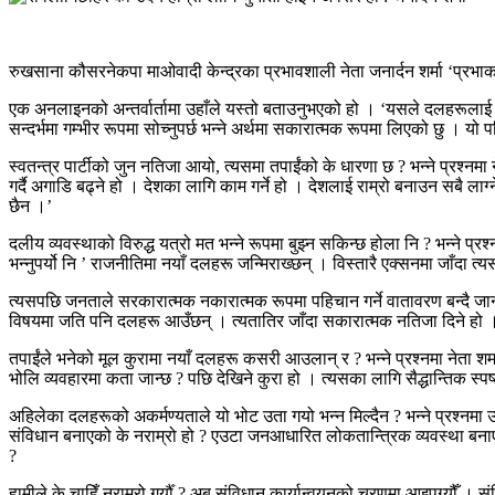
रुखसाना कौसरनेकपा माओवादी केन्द्रका प्रभावशाली नेता जनार्दन शर्मा ‘प्रभ
एक अनलाइनको अन्तर्वार्तामा उहाँले यस्तो बताउनुभएको हो । ‘यसले दलहरूलाई अवस
सन्दर्भमा गम्भीर रूपमा सोच्नुपर्छ भन्ने अर्थमा सकारात्मक रूपमा लिएको छु ।
स्वतन्त्र पार्टीको जुन नतिजा आयो, त्यसमा तपाईंको के धारणा छ ? भन्ने प्रश्न
गर्दै अगाडि बढ्ने हो । देशका लागि काम गर्ने हो । देशलाई राम्रो बनाउन सबै 
छैन ।’
दलीय व्यवस्थाको विरुद्ध यत्रो मत भन्ने रूपमा बुझ्न सकिन्छ होला नि ? भन्ने प्
भन्नुपर्यो नि ’ राजनीतिमा नयाँ दलहरू जन्मिराख्छन् । विस्तारै एक्सनमा जाँदा त्यस
त्यसपछि जनताले सरकारात्मक नकारात्मक रूपमा पहिचान गर्ने वातावरण बन्दै जान्छ 
विषयमा जति पनि दलहरू आउँछन् । त्यतातिर जाँदा सकारात्मक नतिजा दिने हो 
तपाईंले भनेको मूल कुरामा नयाँ दलहरू कसरी आउलान् र ? भन्ने प्रश्नमा नेता शर
भोलि व्यवहारमा कता जान्छ ? पछि देखिने कुरा हो । त्यसका लागि सैद्धान्तिक स्पष्ट
अहिलेका दलहरूको अकर्मण्यताले यो भोट उता गयो भन्न मिल्दैन ? भन्ने प्रश्नमा उ
संविधान बनाएको के नराम्रो हो ? एउटा जनआधारित लोकतान्त्रिक व्यवस्था बनाएक
?
हामीले के चाहिँ नराम्रो गर्यौँ ? अब संविधान कार्यान्वयनको चरणमा आइपुग्य