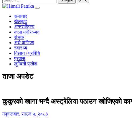
समाचार
खेलकुद
अन्तराष्ट्रिय
कला मनोरञ्जन
रोचक
अर्थ वाणिज्य
स्वास्थ्य
विज्ञान / प्रविधि
प्रवास
लुम्बिनी प्रदेश
ताजा अपडेट
कुकुरको खाना भन्दै अस्ट्रेलिया पठाउन खोजिएको का
मङ्गलवार, साउन ५, २०८३