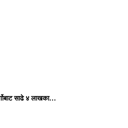
र्गोबाट साढे ४ लाखका…