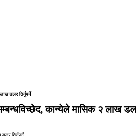
लाख डलर तिर्नुपर्ने
म्बन्धविच्छेद, कान्येले मासिक २ लाख डलर त