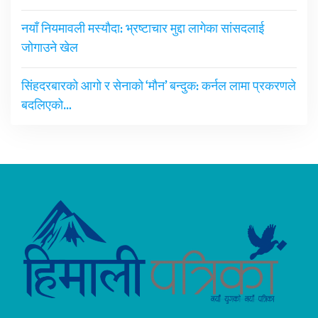
नयाँ नियमावली मस्यौदा: भ्रष्टाचार मुद्दा लागेका सांसदलाई
जोगाउने खेल
सिंहदरबारको आगो र सेनाको ‘मौन’ बन्दुक: कर्नल लामा प्रकरणले
बदलिएको…