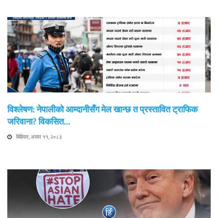
विश्लेषण: नेपालीको आम्दानीसँग मेल खान्छ त प्रस्तावित ट्राफिक
जरिवाना? विकसित…
बिहिवार, असार ११, २०८३