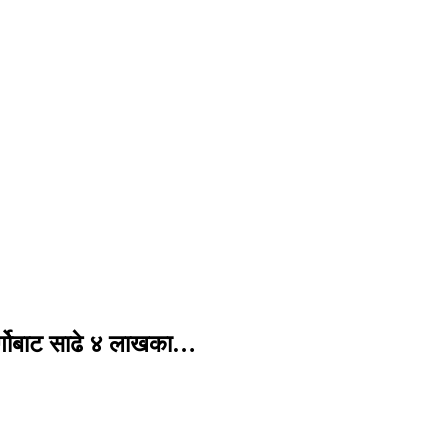
र्गोबाट साढे ४ लाखका…