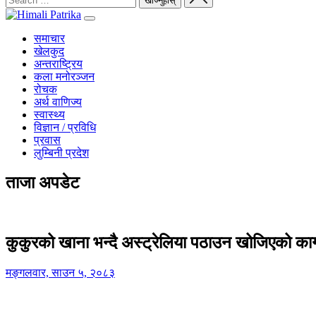
समाचार
खेलकुद
अन्तराष्ट्रिय
कला मनोरञ्जन
रोचक
अर्थ वाणिज्य
स्वास्थ्य
विज्ञान / प्रविधि
प्रवास
लुम्बिनी प्रदेश
ताजा अपडेट
कुकुरको खाना भन्दै अस्ट्रेलिया पठाउन खोजिएको का
मङ्गलवार, साउन ५, २०८३