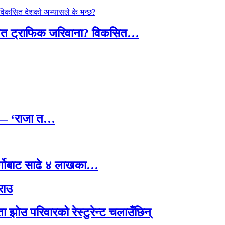
तावित ट्राफिक जरिवाना? विकसित…
छ — ‘राजा त…
र्गोबाट साढे ४ लाखका…
राउ
 झोउ परिवारको रेस्टुरेन्ट चलाउँछिन्