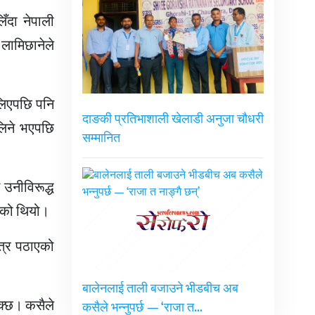
ँदा नेपाली
लामिछानेले
लिएपछि पनि
दाङकी प्रतिभाशाली खेलाडी अनुजा चौधरी
लिने भएपछि
सम्मानित
 उनीविरूद्ध
रेको थियो।
त्र पठाएको
बालेनलाई ताली बजाउने भीडबीच अब
सक्छ। कसैले
कसैले भन्नुपर्छ — ‘राजा त…