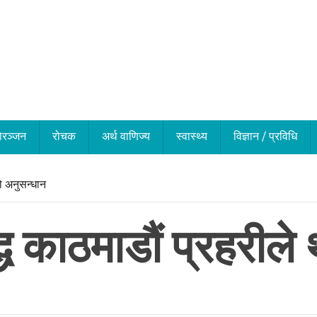
ोरञ्जन
रोचक
अर्थ वाणिज्य
स्वास्थ्य
विज्ञान / प्रविधि
यो अनुसन्धान
्ध काठमाडौं प्रहरीले