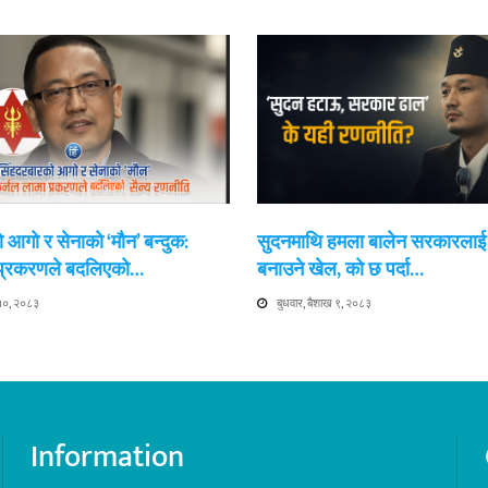
 आगो र सेनाको ‘मौन’ बन्दुक:
सुदनमाथि हमला बालेन सरकारला
 प्रकरणले बदलिएको…
बनाउने खेल, को छ पर्दा…
 १०, २०८३
बुधवार, बैशाख ९, २०८३
Information