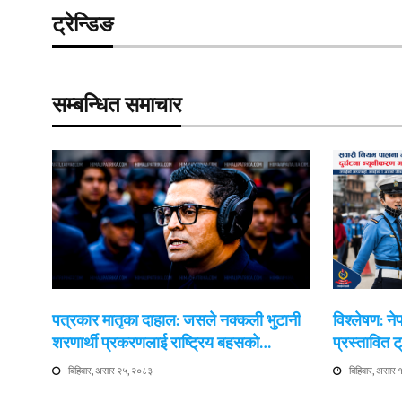
ट्रेन्डिङ
सम्बन्धित समाचार
पत्रकार मातृका दाहाल: जसले नक्कली भुटानी
विश्लेषण: न
शरणार्थी प्रकरणलाई राष्ट्रिय बहसको…
प्रस्तावित
बिहिवार, असार २५, २०८३
बिहिवार, असार