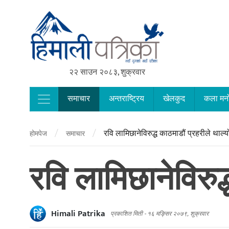
२२ साउन २०८३, शुक्रवार
समाचार
अन्तराष्ट्रिय
खेलकुद
कला मन
Main Navigation
/
/
रवि लामिछानेविरुद्ध काठमाडौं प्रहरीले थाल्
होमपेज
समाचार
रवि लामिछानेविरुद
Himali Patrika
प्रकाशित मिती -
१६ मङ्सिर २०७९, शुक्रवार