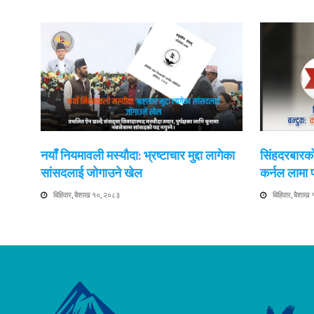
नयाँ नियमावली मस्यौदा: भ्रष्टाचार मुद्दा लागेका
सिंहदरबारको
सांसदलाई जोगाउने खेल
कर्नल लामा
बिहिवार, बैशाख १०, २०८३
बिहिवार, बैशाख