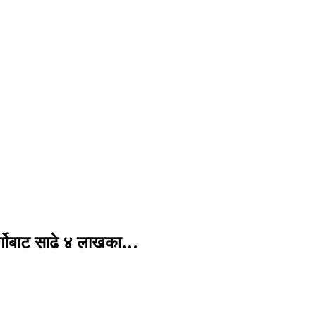
र्गोबाट साढे ४ लाखका…