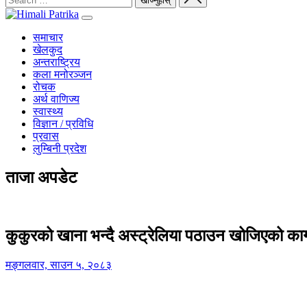
समाचार
खेलकुद
अन्तराष्ट्रिय
कला मनोरञ्जन
रोचक
अर्थ वाणिज्य
स्वास्थ्य
विज्ञान / प्रविधि
प्रवास
लुम्बिनी प्रदेश
ताजा अपडेट
कुकुरको खाना भन्दै अस्ट्रेलिया पठाउन खोजिएको का
मङ्गलवार, साउन ५, २०८३