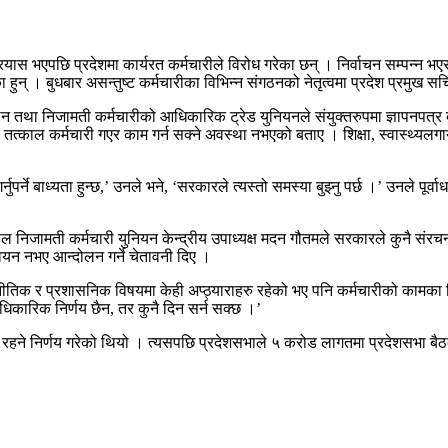
रयास भएपछि प्रदेशमा कार्यरत कर्मचारीले विरोध गरेका छन् । निर्वाचन सम्पन्न भएर न
का हुन् । बुधबार असन्तुष्ट कर्मचारीका विभिन्न संगठनको नेतृत्वमा प्रदेश प्रमुख
गठन तथा निजामती कर्मचारीको आधिकारिक ट्रेड युनियनले संयुक्तरुपमा ज्ञापनपत्र ब
ा तत्काल कर्मचारी गएर काम गर्न सक्ने अवस्था नभएको बताए । शिक्षा, स्वास्थ्यलगा
र्ने बाध्यता हुन्छ,’ उनले भने, ‘सरकारले त्यस्तो समस्या बुझ्नु पर्छ ।’ उनले पू
ल निजामती कर्मचारी युनियन केन्द्रीय उपाध्यक्ष मदन गौतमले सरकारले कुनै संरचना 
्वयन नभए आन्दोलन गर्ने चेतावनी दिए ।
े राजनीतिक र प्रशासनिक विषयमा केही अप्ठ्याराहरु रहेको भए पनि कर्मचारीको क
आधिकारिक निर्णय छैन, तर कुनै दिन सर्न सक्छ ।’
ने निर्णय गरेको थियो । त्यसपछि प्रदेशसभाले ५ करोड लागतमा प्रदेशसभा बैठक ब