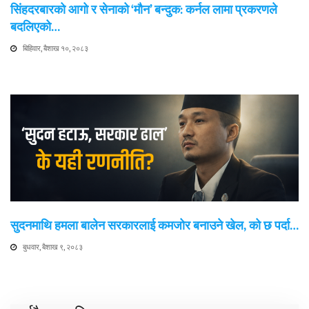
सिंहदरबारको आगो र सेनाको ‘मौन’ बन्दुक: कर्नल लामा प्रकरणले
बदलिएको…
बिहिवार, बैशाख १०, २०८३
सुदनमाथि हमला बालेन सरकारलाई कमजोर बनाउने खेल, को छ पर्दा…
बुधवार, बैशाख ९, २०८३