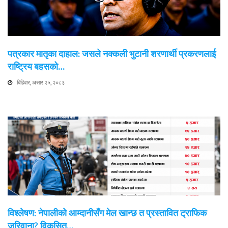
पत्रकार मातृका दाहाल: जसले नक्कली भुटानी शरणार्थी प्रकरणलाई
राष्ट्रिय बहसको…
बिहिवार, असार २५, २०८३
विश्लेषण: नेपालीको आम्दानीसँग मेल खान्छ त प्रस्तावित ट्राफिक
जरिवाना? विकसित…