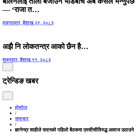
बालेनलाई ताली बजाउने भीडबीच अब कसैले भन्नुपर्छ
— ‘राजा त…
मङ्गलवार, बैशाख २९, २०८३
अझै नि लोकतन्त्र आको छैन है…
शुक्रवार, बैशाख ११, २०८३
ट्रेन्डिङ खबर
होमपेज
/
समाचार
/
ज्ञानेन्द्र शाहीले सदनको पहिलो बैठकमा एमसीसीविरुद्ध आवाज उठाउने