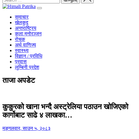
समाचार
खेलकुद
अन्तराष्ट्रिय
कला मनोरञ्जन
रोचक
अर्थ वाणिज्य
स्वास्थ्य
विज्ञान / प्रविधि
प्रवास
लुम्बिनी प्रदेश
ताजा अपडेट
कुकुरको खाना भन्दै अस्ट्रेलिया पठाउन खोजिएको
कार्गोबाट साढे ४ लाखका…
मङ्गलवार, साउन ५, २०८३