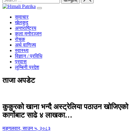
समाचार
खेलकुद
अन्तराष्ट्रिय
कला मनोरञ्जन
रोचक
अर्थ वाणिज्य
स्वास्थ्य
विज्ञान / प्रविधि
प्रवास
लुम्बिनी प्रदेश
ताजा अपडेट
कुकुरको खाना भन्दै अस्ट्रेलिया पठाउन खोजिएको
कार्गोबाट साढे ४ लाखका…
मङ्गलवार, साउन ५, २०८३