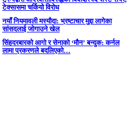
टेक्सासमा चर्कियो विरोध
नयाँ नियमावली मस्यौदा: भ्रष्टाचार मुद्दा लागेका
सांसदलाई जोगाउने खेल
सिंहदरबारको आगो र सेनाको ‘मौन’ बन्दुक: कर्नल
लामा प्रकरणले बदलिएको…