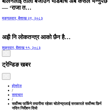
बालेनलाई ताली बजाउने भीडबीच अब कसैले भन्नुपर्छ
— ‘राजा त…
मङ्गलवार, बैशाख २९, २०८३
अझै नि लोकतन्त्र आको छैन है…
शुक्रवार, बैशाख ११, २०८३
ट्रेन्डिङ खबर
होमपेज
/
समाचार
/
सर्वोच्च फर्किने तयारीमा रहेका चोलेन्द्रलाई सरकारले सर्वोच्च छिर्न
नदिन निर्देशन दियो