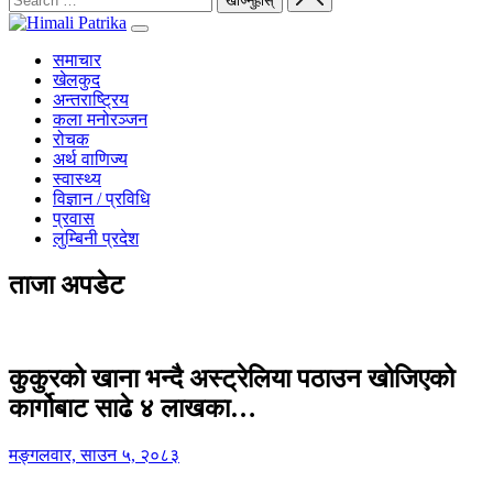
समाचार
खेलकुद
अन्तराष्ट्रिय
कला मनोरञ्जन
रोचक
अर्थ वाणिज्य
स्वास्थ्य
विज्ञान / प्रविधि
प्रवास
लुम्बिनी प्रदेश
ताजा अपडेट
कुकुरको खाना भन्दै अस्ट्रेलिया पठाउन खोजिएको
कार्गोबाट साढे ४ लाखका…
मङ्गलवार, साउन ५, २०८३