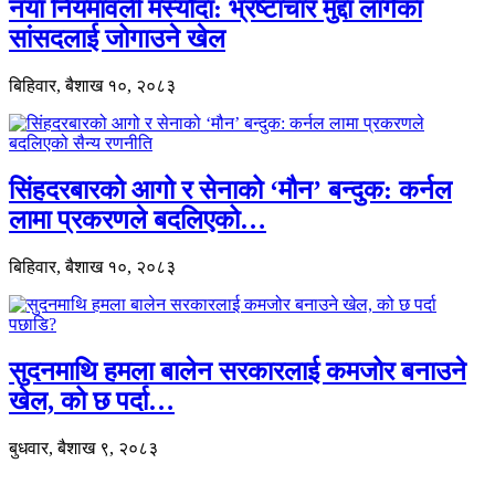
नयाँ नियमावली मस्यौदा: भ्रष्टाचार मुद्दा लागेका
सांसदलाई जोगाउने खेल
बिहिवार, बैशाख १०, २०८३
सिंहदरबारको आगो र सेनाको ‘मौन’ बन्दुक: कर्नल
लामा प्रकरणले बदलिएको…
बिहिवार, बैशाख १०, २०८३
सुदनमाथि हमला बालेन सरकारलाई कमजोर बनाउने
खेल, को छ पर्दा…
बुधवार, बैशाख ९, २०८३