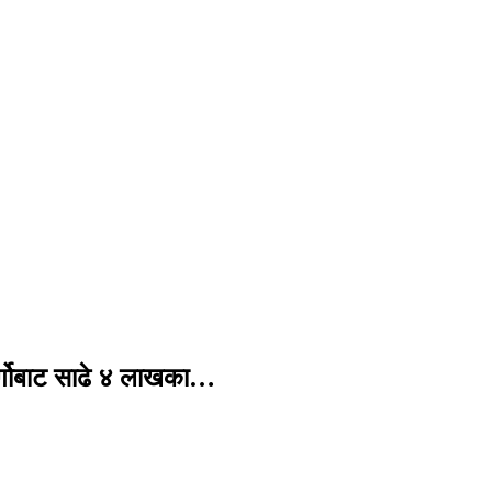
र्गोबाट साढे ४ लाखका…