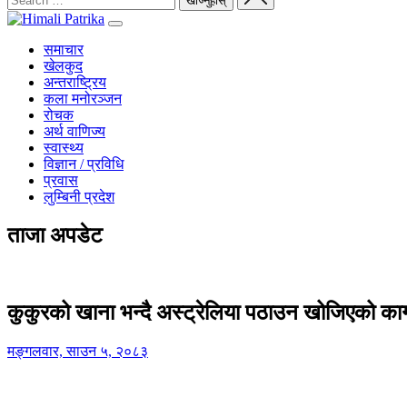
समाचार
खेलकुद
अन्तराष्ट्रिय
कला मनोरञ्जन
रोचक
अर्थ वाणिज्य
स्वास्थ्य
विज्ञान / प्रविधि
प्रवास
लुम्बिनी प्रदेश
ताजा अपडेट
कुकुरको खाना भन्दै अस्ट्रेलिया पठाउन खोजिएको का
मङ्गलवार, साउन ५, २०८३