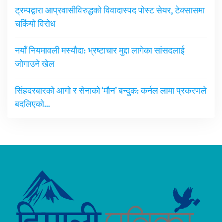
ट्रम्पद्वारा आप्रवासीविरुद्धको विवादास्पद पोस्ट सेयर, टेक्सासमा
चर्कियो विरोध
नयाँ नियमावली मस्यौदा: भ्रष्टाचार मुद्दा लागेका सांसदलाई
जोगाउने खेल
सिंहदरबारको आगो र सेनाको ‘मौन’ बन्दुक: कर्नल लामा प्रकरणले
बदलिएको…