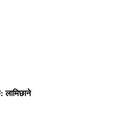
छ: लामिछाने