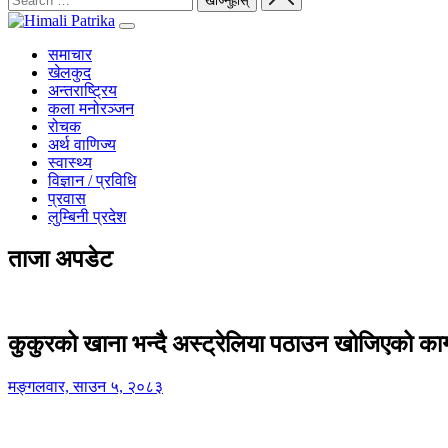
समाचार
खेलकुद
अन्तराष्ट्रिय
कला मनोरञ्जन
रोचक
अर्थ वाणिज्य
स्वास्थ्य
विज्ञान / प्रविधि
प्रवास
लुम्बिनी प्रदेश
ताजा अपडेट
कुकुरको खाना भन्दै अस्ट्रेलिया पठाउन खोजिएको का
मङ्गलवार, साउन ५, २०८३