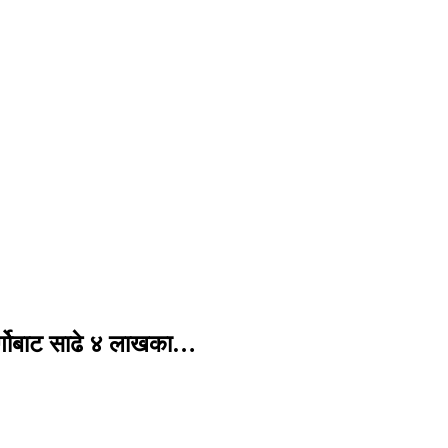
र्गोबाट साढे ४ लाखका…