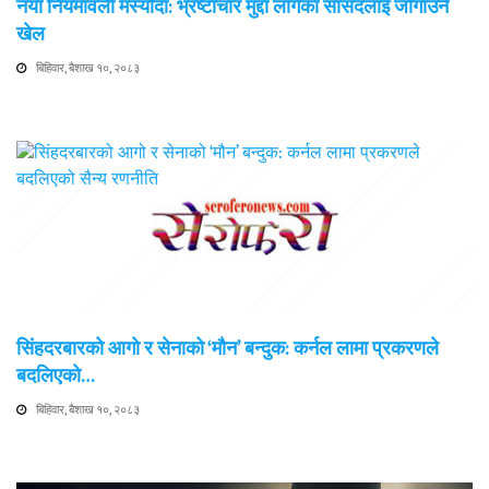
नयाँ नियमावली मस्यौदा: भ्रष्टाचार मुद्दा लागेका सांसदलाई जोगाउने
खेल
बिहिवार, बैशाख १०, २०८३
सिंहदरबारको आगो र सेनाको ‘मौन’ बन्दुक: कर्नल लामा प्रकरणले
बदलिएको…
बिहिवार, बैशाख १०, २०८३