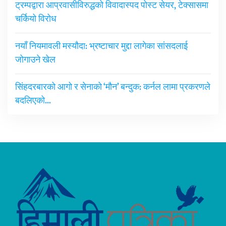
ट्रम्पद्वारा आप्रवासीविरुद्धको विवादास्पद पोस्ट सेयर, टेक्सासमा
चर्कियो विरोध
नयाँ नियमावली मस्यौदा: भ्रष्टाचार मुद्दा लागेका सांसदलाई
जोगाउने खेल
सिंहदरबारको आगो र सेनाको ‘मौन’ बन्दुक: कर्नल लामा प्रकरणले
बदलिएको…