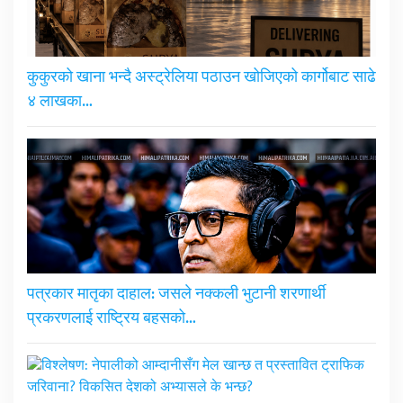
कुकुरको खाना भन्दै अस्ट्रेलिया पठाउन खोजिएको कार्गोबाट साढे
४ लाखका…
पत्रकार मातृका दाहाल: जसले नक्कली भुटानी शरणार्थी
प्रकरणलाई राष्ट्रिय बहसको…