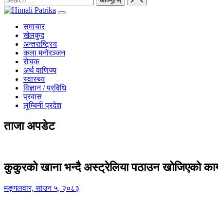
समाचार
खेलकुद
अन्तराष्ट्रिय
कला मनोरञ्जन
रोचक
अर्थ वाणिज्य
स्वास्थ्य
विज्ञान / प्रविधि
प्रवास
लुम्बिनी प्रदेश
ताजा अपडेट
कुकुरको खाना भन्दै अस्ट्रेलिया पठाउन खोजिएको का
मङ्गलवार, साउन ५, २०८३