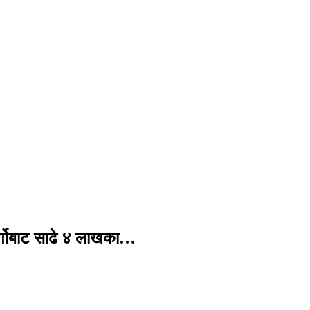
र्गोबाट साढे ४ लाखका…