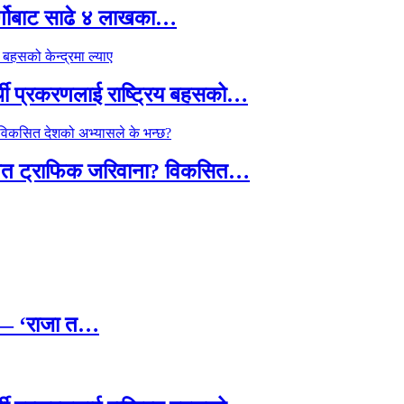
र्गोबाट साढे ४ लाखका…
्थी प्रकरणलाई राष्ट्रिय बहसको…
तावित ट्राफिक जरिवाना? विकसित…
छ — ‘राजा त…