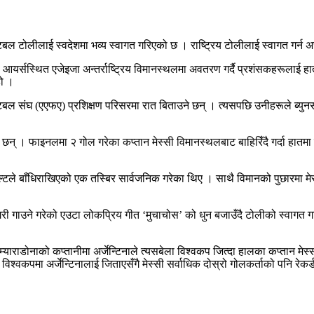
बल टोलीलाई स्वदेशमा भव्य स्वागत गरिएको छ । राष्ट्रिय टोलीलाई स्वागत गर्न अर
र्स आयर्सस्थित एजेइजा अन्तर्राष्ट्रिय विमानस्थलमा अवतरण गर्दै प्रशंसकहरूला
हो ।
टबल संघ (एएफए) प्रशिक्षण परिसरमा रात बिताउने छन् । त्यसपछि उनीहरूले ब्युनर
केका छन् । फाइनलमा २ गोल गरेका कप्तान मेस्सी विमानस्थलबाट बाहिरिँदै गर्दा 
े बाँधिराखिएको एक तस्बिर सार्वजनिक गरेका थिए । साथै विमानको पुछारमा मेस्स
 गरी गाउने गरेको एउटा लोकप्रिय गीत ‘मुचाचोस’ को धुन बजाउँदै टोलीको स्वागत
ाडोनाको कप्तानीमा अर्जेन्टिनाले त्यसबेला विश्वकप जित्दा हालका कप्तान मेस्
श्वकपमा अर्जेन्टिनालाई जिताएसँगै मेस्सी सर्वाधिक दोस्रो गोलकर्ताको पनि रेकर