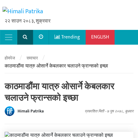
२२ साउन २०८३, शुक्रवार
Trending
ENGLISH
Main Navigation
/
/
होमपेज
समाचार
काठमाडौंमा यात्रु ओसार्ने केबलकार चलाउने फ्रान्सको इच्छा
काठमाडौंमा यात्रु ओसार्ने केबलकार
चलाउने फ्रान्सको इच्छा
Himali Patrika
प्रकाशित मिती -
७ पुष २०७८, बुधवार