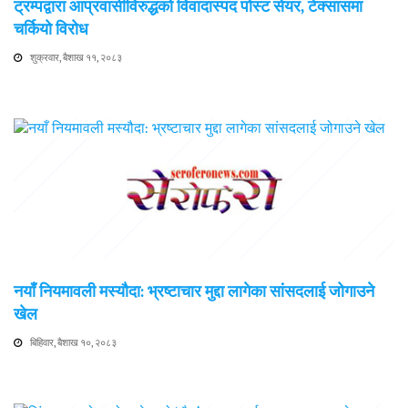
ट्रम्पद्वारा आप्रवासीविरुद्धको विवादास्पद पोस्ट सेयर, टेक्सासमा
चर्कियो विरोध
शुक्रवार, बैशाख ११, २०८३
नयाँ नियमावली मस्यौदा: भ्रष्टाचार मुद्दा लागेका सांसदलाई जोगाउने
खेल
बिहिवार, बैशाख १०, २०८३