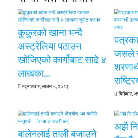
कुकुरको खाना भन्दै
पत्रका
अस्ट्रेलिया पठाउन
जसले 
खोजिएको कार्गोबाट साढे ४
शरणार्
लाखका…
राष्ट्
मङ्गलवार, साउन ५, २०८३
बिहिवार, 
अझै न
बालेनलाई ताली बजाउने