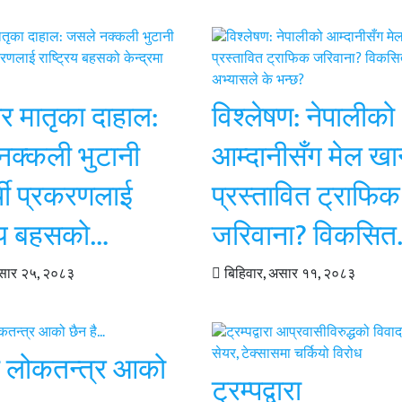
र मातृका दाहाल:
विश्लेषण: नेपालीको
नक्कली भुटानी
आम्दानीसँग मेल खा
थी प्रकरणलाई
प्रस्तावित ट्राफिक
रिय बहसको…
जरिवाना? विकसि
असार २५, २०८३
बिहिवार, असार ११, २०८३
ि लोकतन्त्र आको
ट्रम्पद्वारा