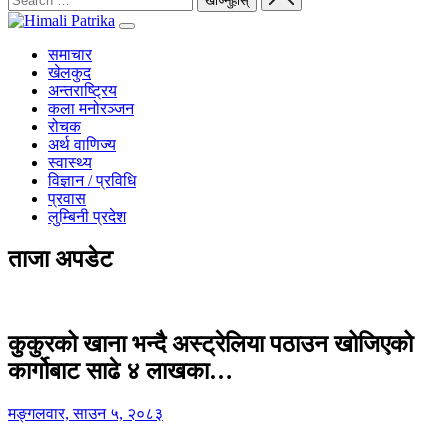
समाचार
खेलकुद
अन्तराष्ट्रिय
कला मनोरञ्जन
रोचक
अर्थ वाणिज्य
स्वास्थ्य
विज्ञान / प्रविधि
प्रवास
लुम्बिनी प्रदेश
ताजा अपडेट
कुकुरको खाना भन्दै अस्ट्रेलिया पठाउन खोजिएको
कार्गोबाट साढे ४ लाखका…
मङ्गलवार, साउन ५, २०८३