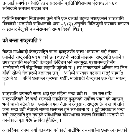
उनलाई समर्थन गरेपछि २७५ सदस्यीय प्रतिनिधिसभामा प्रचण्डले १६९
सांसदको समर्थन पाएका छन् ।
प्रतिनिधसभामा निर्वाचनमा कुनै पनि एक दलको बहुमत नआएकाले राष्ट्रपति
विद्यादेवी भण्डारीले संविधानको धारा ७६ (२) अनुसार मिलिजुली सरकार बनाउन
आइतबार बेलुकी ५ बजेसम्मको समय दिएकी थिइन् ।
को बन्ला राष्ट्रपति ?
नेकपा माओवादी केन्द्रसहित साना दलहरुसँग सत्ता भागबण्डा गर्दा नेकपा
एमालेले राष्ट्रपति पद पाएको छ ।०७४ कै जस्तो मोडलमा राष्ट्रपति एमाले र
उपराष्ट्रपति माओवादी केन्द्रले लिँदैछन् भने सभामुख, प्रधानमन्त्रीसँग
आलोपालो गर्ने सैद्धान्तिक सहमति जुटेको छ । तर भागबण्डाले अन्तिम रुप लिन
बाँकी रहेको नेताहरुले बताएका छन् । ‘अहिले सरकार गठनमा मात्रै सहमति
जुटेको छ । बाँकी छलफल क्रमशः गर्छाैं’, माओवादी केन्द्रका एक नेता भन्छन्
।
राष्ट्रपति चयनको समय अझै एक महिना भन्दा बढी छ । तर यसअघि
राष्ट्रपतिबारे धेरै चर्चा भएकाले एमालेबाट मुलुकको सर्वोच्च पदमा को जान्छन्
भन्ने चासो बढेको छ ।एमालेका एक नेताका अनुसार, राष्ट्रपतिका लागि तीन
जना भन्दा बढी नेताको नाममा छलफल हुने सम्भावना छ । दुई कार्यकाल भन्दा
बढी राष्ट्रपति हुन नपाइने संवैधानिक व्यवस्थाका कारण विद्यादेवी भण्डारी यो
कार्यकाल पूरा गरेपछि विदा हुँदैछिन् ।
आकस्मिक रुपमा नयाँ गठबन्धन बनेकाले पार्टीभित्र यसबारेमा छलफल नभएको