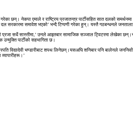
ेका छन्। नेकपा एमाले र राष्ट्रिय प्रजातन्त्र पार्टीसहित सात दलको समर्थनमा मा
नवटै दल सरकारमा समावेश भएको’ भन्दै टिप्पणी गरेका हुन्। यस्तै गठबन्धनले जनताला
ा। हामी प्रजा सधैं सास्तीमा,’ उनले आइतबार सामाजिक सञ्जाल ट्विटरमा लेखेका छन्।न
रिक उन्मुक्ति पार्टीको सहभागिता छ।
ष्ट्रपति विद्यादेवी भण्डारीबाट शपथ लिनेछन‍्।यसअघि शनिबार पनि बालेनले जननिर
ा व्यापारीहरू।’