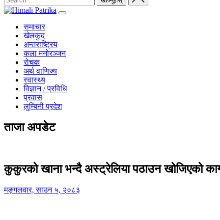
समाचार
खेलकुद
अन्तराष्ट्रिय
कला मनोरञ्जन
रोचक
अर्थ वाणिज्य
स्वास्थ्य
विज्ञान / प्रविधि
प्रवास
लुम्बिनी प्रदेश
ताजा अपडेट
कुकुरको खाना भन्दै अस्ट्रेलिया पठाउन खोजिएको का
मङ्गलवार, साउन ५, २०८३