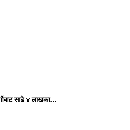
र्गोबाट साढे ४ लाखका…