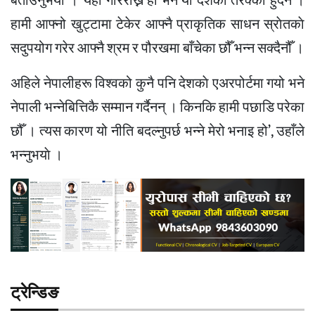
बताउनुभयाे । ‘यही गरिराख्ने हो भने यो देशको तरक्की हुँदैन ।
हामी आफ्नो खुट्टामा टेकेर आफ्नै प्राकृतिक साधन स्राेतकाे
सदुपयोग गरेर आफ्नै श्रम र पौरखमा बाँचेका छौँ भन्न सक्दैनौँ ।
अहिले नेपालीहरू विश्वको कुनै पनि देशकाे एअरपोर्टमा गयो भने
नेपाली भन्नेबित्तिकै सम्मान गर्दैनन् । किनकि हामी पछाडि परेका
छौँ । त्यस कारण यो नीति बदल्नुपर्छ भन्ने मेरो भनाइ हो’, उहाँले
भन्नुभयाे ।
ट्रेन्डिङ