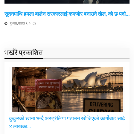
सुदनमाथि हमला बालेन सरकारलाई कमजोर बनाउने खेल, को छ पर्दा…
बुधवार, बैशाख ९, २०८३
भर्खरै प्रकाशित
कुकुरको खाना भन्दै अस्ट्रेलिया पठाउन खोजिएको कार्गोबाट साढे
४ लाखका…