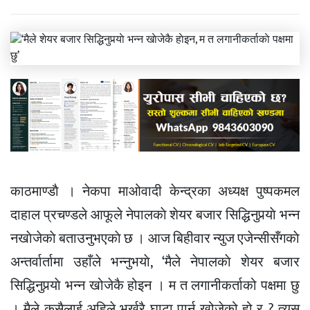
काठमाण्डाै । नेकपा माओवादी केन्द्रका अध्यक्ष पुष्पकमल
दाहाल प्रचण्डले आफूले नेपालकाे शेयर बजार सिद्धिनुपर्‍याे भन्न
नखाेजेकाे बताउनुभएकाे छ । आज बिहीवार न्युज एजेन्सीसँगकाे
अन्तर्वार्तामा उहाँले भन्नुभयाे, ‘मैले नेपालकाे शेयर बजार
सिद्धिनुपर्‍याे भन्न खोजेकै होइन । म त लगानीकर्ताको पक्षमा छु
। मैले कसैलाई अहिले भर्खरै घाटा पार्न खोजेको हो र ? त्यस