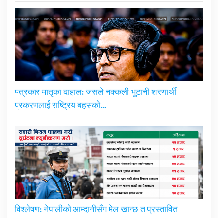
पत्रकार मातृका दाहाल: जसले नक्कली भुटानी शरणार्थी
प्रकरणलाई राष्ट्रिय बहसको…
विश्लेषण: नेपालीको आम्दानीसँग मेल खान्छ त प्रस्तावित