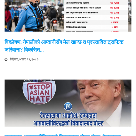
विश्लेषण: नेपालीको आम्दानीसँग मेल खान्छ त प्रस्तावित ट्राफिक
जरिवाना? विकसित…
बिहिवार, असार ११, २०८३