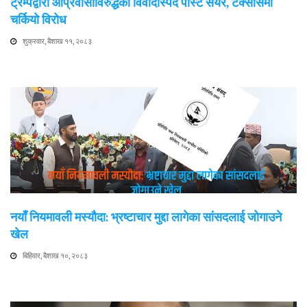
ट्रम्पद्वारा आप्रवासीविरुद्धको विवादास्पद पोस्ट सेयर, टेक्सासमा
चर्कियो विरोध
शुक्रवार, बैशाख ११, २०८३
नयाँ नियमावली मस्यौदा: भ्रष्टाचार मुद्दा लागेका सांसदलाई जोगाउने
खेल
बिहिवार, बैशाख १०, २०८३