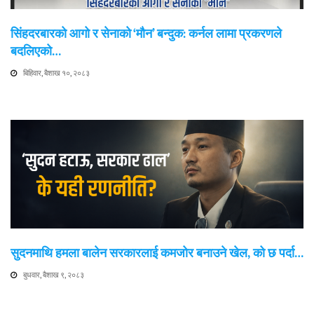
सिंहदरबारको आगो र सेनाको ‘मौन’ बन्दुक: कर्नल लामा प्रकरणले
बदलिएको…
बिहिवार, बैशाख १०, २०८३
सुदनमाथि हमला बालेन सरकारलाई कमजोर बनाउने खेल, को छ पर्दा…
बुधवार, बैशाख ९, २०८३