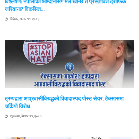
विश्लेषण: नेपालीको आम्दानीसँग मेल खान्छ त प्रस्तावित ट्राफिक
जरिवाना? विकसित…
बिहिवार, असार ११, २०८३
ट्रम्पद्वारा आप्रवासीविरुद्धको विवादास्पद पोस्ट सेयर, टेक्सासमा
चर्कियो विरोध
शुक्रवार, बैशाख ११, २०८३