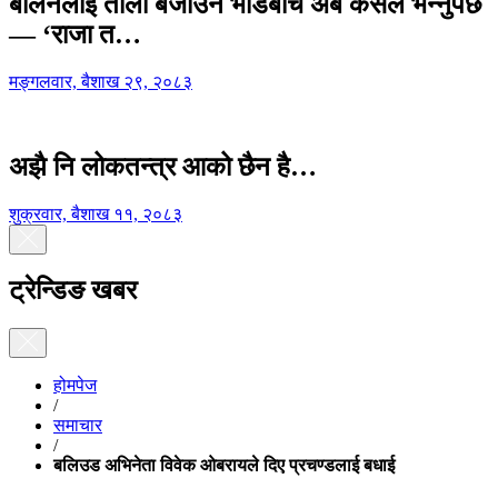
बालेनलाई ताली बजाउने भीडबीच अब कसैले भन्नुपर्छ
— ‘राजा त…
मङ्गलवार, बैशाख २९, २०८३
अझै नि लोकतन्त्र आको छैन है…
शुक्रवार, बैशाख ११, २०८३
ट्रेन्डिङ खबर
होमपेज
/
समाचार
/
बलिउड अभिनेता विवेक ओबरायले दिए प्रचण्डलाई बधाई