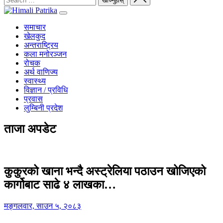
समाचार
खेलकुद
अन्तराष्ट्रिय
कला मनोरञ्जन
रोचक
अर्थ वाणिज्य
स्वास्थ्य
विज्ञान / प्रविधि
प्रवास
लुम्बिनी प्रदेश
ताजा अपडेट
कुकुरको खाना भन्दै अस्ट्रेलिया पठाउन खोजिएको
कार्गोबाट साढे ४ लाखका…
मङ्गलवार, साउन ५, २०८३