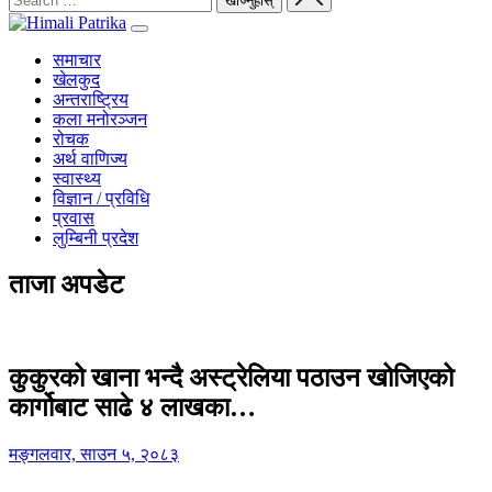
समाचार
खेलकुद
अन्तराष्ट्रिय
कला मनोरञ्जन
रोचक
अर्थ वाणिज्य
स्वास्थ्य
विज्ञान / प्रविधि
प्रवास
लुम्बिनी प्रदेश
ताजा अपडेट
कुकुरको खाना भन्दै अस्ट्रेलिया पठाउन खोजिएको
कार्गोबाट साढे ४ लाखका…
मङ्गलवार, साउन ५, २०८३