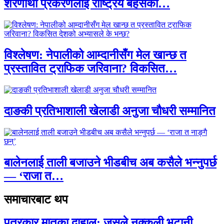
शरणार्थी प्रकरणलाई राष्ट्रिय बहसको…
विश्लेषण: नेपालीको आम्दानीसँग मेल खान्छ त
प्रस्तावित ट्राफिक जरिवाना? विकसित…
दाङकी प्रतिभाशाली खेलाडी अनुजा चौधरी सम्मानित
बालेनलाई ताली बजाउने भीडबीच अब कसैले भन्नुपर्छ
— ‘राजा त…
समाचारबाट थप
पत्रकार मातृका दाहाल: जसले नक्कली भुटानी