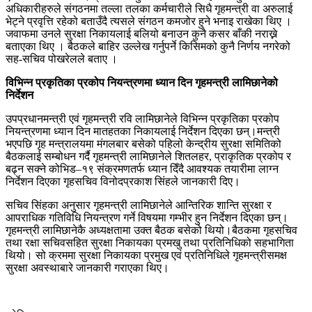
अधिकारीहरुले संगठनमा तल्ला तलका कर्मचारीले सिधै गृहमन्त्री वा अरुलाई
भेट्ने प्रवृत्ति रहेको बताउँदै त्यसले संगठन कमजोर हुने भनाइ राखेका थिए ।
जवाफमा उनले सुरक्षा निकायलाई बलियो बनाउन कुनै कसर बाँकी नराख्ने
बताएका थिए । बैठकले बाहिर उल्लेख गर्नुपर्ने किसिमको कुनै निर्णय नगरेको
सह-सचिव पोखरेलले बताए ।
विभिन्न प्रकृतिका प्रकोप नियन्त्रणमा ध्यान दिन गृहमन्त्री लामिछानेको
निर्देशन
उपप्रधानमन्त्री एवं गृहमन्त्री रवि लामिछानेले विभिन्न प्रकृतिका प्रकोप
नियन्त्रणमा ध्यान दिन मातहतका निकायलाई निर्देशन दिएका छन्।मन्त्री
भएपछि गृह मन्त्रालयमा मंगलबार बसेको पहिलो केन्द्रीय सुरक्षा समितिको
बैठकलाई सम्बोधन गर्दै गृहमन्त्री लामिछानेले शितलहर, प्राकृतिक प्रकोप र
बढ्न सक्ने कोभिड–१९ संक्रमणतर्फ ध्यान दिँदै आवश्यक तयारीमा लाग्न
निर्देशन दिएका गृहसचिव विनोदप्रकाश सिंहले जानकारी दिए।
सचिव सिंहका अनुसार गृहमन्त्री लामिछानेले आन्तिरिक शान्ति सुरक्षा र
आपराधिक गतिविधि नियन्त्रण गर्ने विषयमा गम्भीर हुन निर्देशन दिएका छन्।
गृहमन्त्री लामिछानेकै अध्यक्षतामा उक्त बैठक बसेको थियो।बैठकमा गृहसचिव
तथा रक्षा सचिवसहित सुरक्षा निकायका प्रमखु तथा प्रतिनिधिको सहभागिता
थियो। सो क्रममा सुरक्षा निकायका प्रमुख एवं प्रतिनिधिले गृहमन्त्रीसमक्ष
सुरक्षा अवस्थाबारे जानकारी गराएका थिए।