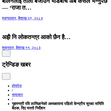
बालेनलाई ताली बजाउने भीडबीच अब कसैले भन्नुपर्छ
— ‘राजा त…
मङ्गलवार, बैशाख २९, २०८३
अझै नि लोकतन्त्र आको छैन है…
शुक्रवार, बैशाख ११, २०८३
ट्रेन्डिङ खबर
होमपेज
/
समाचार
/
गृहमन्त्री रवि लामिछानेको अध्यक्षतामा पहिलो केन्द्रीय सुरक्षा समिति
बैठक, दिए यस्तो निर्देशन