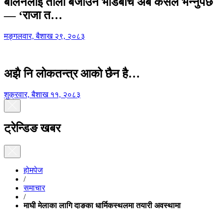
बालेनलाई ताली बजाउने भीडबीच अब कसैले भन्नुपर्छ
— ‘राजा त…
मङ्गलवार, बैशाख २९, २०८३
अझै नि लोकतन्त्र आको छैन है…
शुक्रवार, बैशाख ११, २०८३
ट्रेन्डिङ खबर
होमपेज
/
समाचार
/
माघी मेलाका लागि दाङका धार्मिकस्थलमा तयारी अवस्थामा