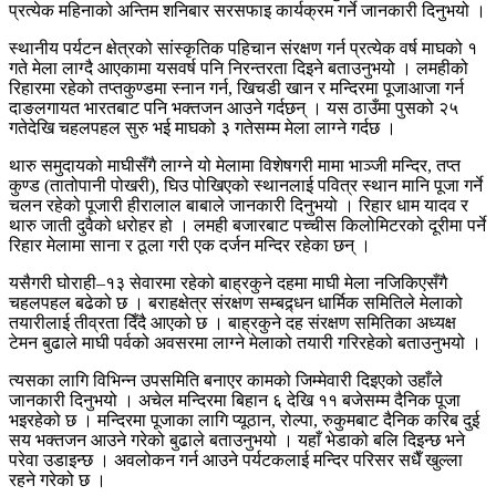
प्रत्येक महिनाको अन्तिम शनिबार सरसफाइ कार्यक्रम गर्ने जानकारी दिनुभयो ।
स्थानीय पर्यटन क्षेत्रको सांस्कृतिक पहिचान संरक्षण गर्न प्रत्येक वर्ष माघको १
गते मेला लाग्दै आएकामा यसवर्ष पनि निरन्तरता दिइने बताउनुभयो । लमहीको
रिहारमा रहेको तप्तकुण्डमा स्नान गर्न, खिचडी खान र मन्दिरमा पूजाआजा गर्न
दाङलगायत भारतबाट पनि भक्तजन आउने गर्दछन् । यस ठाउँमा पुसको २५
गतेदेखि चहलपहल सुरु भई माघको ३ गतेसम्म मेला लाग्ने गर्दछ ।
थारु समुदायको माघीसँगै लाग्ने यो मेलामा विशेषगरी मामा भाञ्जी मन्दिर, तप्त
कुण्ड (तातोपानी पोखरी), घिउ पोखिएको स्थानलाई पवित्र स्थान मानि पूजा गर्ने
चलन रहेको पूजारी हीरालाल बाबाले जानकारी दिनुभयो । रिहार धाम यादव र
थारु जाती दुवैको धरोहर हो । लमही बजारबाट पच्चीस किलोमिटरको दूरीमा पर्ने
रिहार मेलामा साना र ठूला गरी एक दर्जन मन्दिर रहेका छन् ।
यसैगरी घोराही–१३ सेवारमा रहेको बाह्रकुने दहमा माघी मेला नजिकिएसँगै
चहलपहल बढेको छ । बराहक्षेत्र संरक्षण सम्बद्र्धन धार्मिक समितिले मेलाको
तयारीलाई तीव्रता दिँदै आएको छ । बाह्रकुने दह संरक्षण समितिका अध्यक्ष
टेमन बुढाले माघी पर्वको अवसरमा लाग्ने मेलाको तयारी गरिरहेको बताउनुभयो ।
त्यसका लागि विभिन्न उपसमिति बनाएर कामको जिम्मेवारी दिइएको उहाँले
जानकारी दिनुभयो । अचेल मन्दिरमा बिहान ६ देखि ११ बजेसम्म दैनिक पूजा
भइरहेको छ । मन्दिरमा पूजाका लागि प्यूठान, रोल्पा, रुकुमबाट दैनिक करिब दुई
सय भक्तजन आउने गरेको बुढाले बताउनुभयो । यहाँ भेडाको बलि दिइन्छ भने
परेवा उडाइन्छ । अवलोकन गर्न आउने पर्यटकलाई मन्दिर परिसर सधैँ खुल्ला
रहने गरेको छ ।