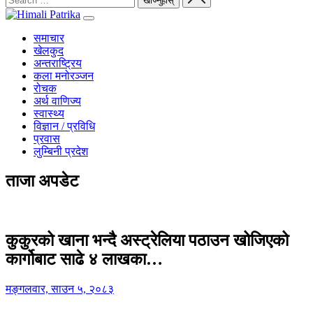
समाचार
खेलकुद
अन्तराष्ट्रिय
कला मनोरञ्जन
रोचक
अर्थ वाणिज्य
स्वास्थ्य
विज्ञान / प्रविधि
प्रवास
लुम्बिनी प्रदेश
ताजा अपडेट
कुकुरको खाना भन्दै अस्ट्रेलिया पठाउन खोजिएको
कार्गोबाट साढे ४ लाखका…
मङ्गलवार, साउन ५, २०८३