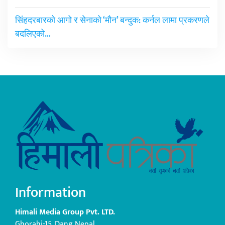
सिंहदरबारको आगो र सेनाको ‘मौन’ बन्दुक: कर्नल लामा प्रकरणले
बदलिएको…
Information
Himali Media Group Pvt. LTD.
Ghorahi-15, Dang Nepal.