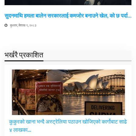
सुदनमाथि हमला बालेन सरकारलाई कमजोर बनाउने खेल, को छ पर्दा…
बुधवार, बैशाख ९, २०८३
भर्खरै प्रकाशित
कुकुरको खाना भन्दै अस्ट्रेलिया पठाउन खोजिएको कार्गोबाट साढे
४ लाखका…