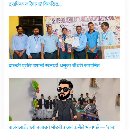
ट्राफिक जरिवाना? विकसित…
दाङकी प्रतिभाशाली खेलाडी अनुजा चौधरी सम्मानित
बालेनलाई ताली बजाउने भीडबीच अब कसैले भन्नुपर्छ — ‘राजा