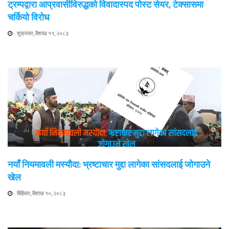
ट्रम्पद्वारा आप्रवासीविरुद्धको विवादास्पद पोस्ट सेयर, टेक्सासमा
चर्कियो विरोध
शुक्रवार, बैशाख ११, २०८३
नयाँ नियमावली मस्यौदा: भ्रष्टाचार मुद्दा लागेका सांसदलाई जोगाउने
खेल
बिहिवार, बैशाख १०, २०८३