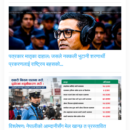
पत्रकार मातृका दाहाल: जसले नक्कली भुटानी शरणार्थी
प्रकरणलाई राष्ट्रिय बहसको…
विश्लेषण: नेपालीको आम्दानीसँग मेल खान्छ त प्रस्तावित