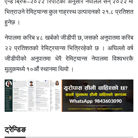
एन्ड ब्रिफ–२०२२’ रिपोर्टका अनुसार नेपालले सन् २०२२ मा
भित्राउने रेमिट्यान्स कुल गाह्रस्थ उत्पादनको २१.८ प्रतिशत
हुनेछ ।
नेपालमा करिब ४८ खर्बको जीडीपी छ, जसको अनुपातमा करिब
२२ प्रतिशतको रेमिट्रयान्स भित्रिरहेको छ । अघिल्लो वर्ष
जीडीपीको अनुपातमा धेरै रेमिट्यान्स नेपालमा विश्वभरकै
मुलुकमध्ये १०औं स्थानमा थियो ।
ट्रेन्डिङ