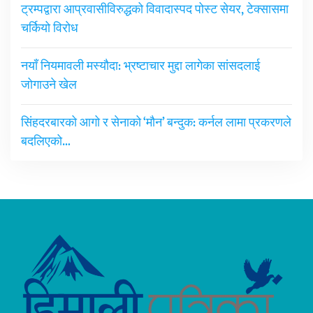
ट्रम्पद्वारा आप्रवासीविरुद्धको विवादास्पद पोस्ट सेयर, टेक्सासमा
चर्कियो विरोध
नयाँ नियमावली मस्यौदा: भ्रष्टाचार मुद्दा लागेका सांसदलाई
जोगाउने खेल
सिंहदरबारको आगो र सेनाको ‘मौन’ बन्दुक: कर्नल लामा प्रकरणले
बदलिएको…