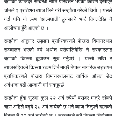
ऋणको ब्याजदर सम्बन्धी नीति परिवर्तन भएको कारण देखाएर
चीनले २ प्रतिशत ब्याज लिने गरी सम्झौता गरेको थियो । यसले
गर्दा पनि यो ऋण ‘आत्मघाती’ हुनसक्ने भन्दै विगतदेखि नै
आलोचना हुँदै आएको छ ।
सम्झौता अनुसार उड्डन प्राधिकरणले पोखरा विमानस्थल
सञ्चालन भएको वर्ष अर्थात यसैपालिदेखि नै सरकारलाई
ऋणको किस्ता बुझाउन सुरु गर्नुपर्छ । यस्तो साँवा र
ब्याजसहितको किस्ता रकम तिर्न मात्रै नेपाल नागरिक उड्डयन
प्राधिकरणले पोखरा विमानस्थलबाट वार्षिक औसत डेढ
अर्बभन्दा बढी आम्दानी गर्न सक्नुपर्छ ।
सम्झौता हुँदा सुरुमा कुल २२ अर्ब रुपैयाँ बराबर मात्रै रहेको
ऋण अहिले बढ्दै २८ अर्ब नाघेको छ भने ब्याज तिनुपर्ने ऋणको
हिस्सा नै २२ अर्ब नाघेको छ । सरकारले सबै किस्ता तिर्दासम्म