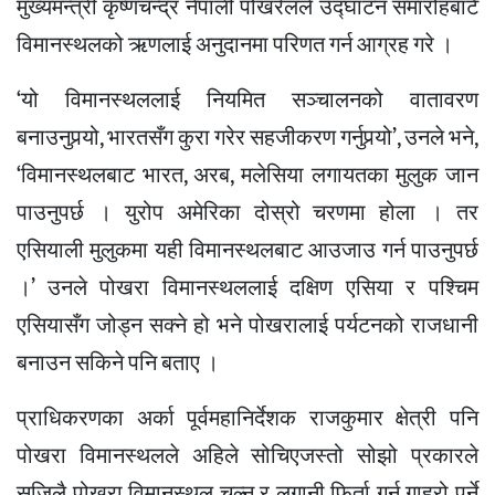
मुख्यमन्त्री कृष्णचन्द्र नेपाली पोखरेलले उद्घाटन समारोहबाटै
विमानस्थलको ऋणलाई अनुदानमा परिणत गर्न आग्रह गरे ।
‘यो विमानस्थललाई नियमित सञ्चालनको वातावरण
बनाउनुपर्‍यो, भारतसँग कुरा गरेर सहजीकरण गर्नुपर्‍यो’, उनले भने,
‘विमानस्थलबाट भारत, अरब, मलेसिया लगायतका मुलुक जान
पाउनुपर्छ । युरोप अमेरिका दोस्रो चरणमा होला । तर
एसियाली मुलुकमा यही विमानस्थलबाट आउजाउ गर्न पाउनुपर्छ
।’ उनले पोखरा विमानस्थललाई दक्षिण एसिया र पश्चिम
एसियासँग जोड्न सक्ने हो भने पोखरालाई पर्यटनको राजधानी
बनाउन सकिने पनि बताए ।
प्राधिकरणका अर्का पूर्वमहानिर्देशक राजकुमार क्षेत्री पनि
पोखरा विमानस्थलले अहिले सोचिएजस्तो सोझो प्रकारले
सजिलै पोखरा विमानस्थल चल्न र लगानी फिर्ता गर्न गाह्रो पर्ने