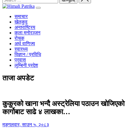
समाचार
खेलकुद
अन्तराष्ट्रिय
कला मनोरञ्जन
रोचक
अर्थ वाणिज्य
स्वास्थ्य
विज्ञान / प्रविधि
प्रवास
लुम्बिनी प्रदेश
ताजा अपडेट
कुकुरको खाना भन्दै अस्ट्रेलिया पठाउन खोजिएको
कार्गोबाट साढे ४ लाखका…
मङ्गलवार, साउन ५, २०८३