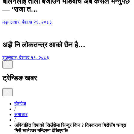
बालेनलाई ताली बजाउने भीडबीच अब कसैले भन्नुपर्छ
— ‘राजा त…
मङ्गलवार, बैशाख २९, २०८३
अझै नि लोकतन्त्र आको छैन है…
शुक्रवार, बैशाख ११, २०८३
ट्रेन्डिङ खबर
होमपेज
/
समाचार
/
अविवाहित दिपाको सिउँदोमा सिन्दुर किन ? दिपकराज गिरीसँग चन्द्रा
गिरी भालेश्वर मन्दिरमा देखिएपछि