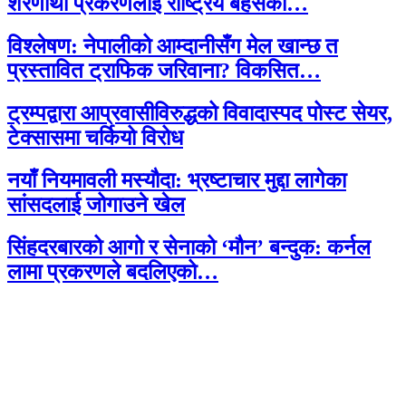
शरणार्थी प्रकरणलाई राष्ट्रिय बहसको…
विश्लेषण: नेपालीको आम्दानीसँग मेल खान्छ त
प्रस्तावित ट्राफिक जरिवाना? विकसित…
ट्रम्पद्वारा आप्रवासीविरुद्धको विवादास्पद पोस्ट सेयर,
टेक्सासमा चर्कियो विरोध
नयाँ नियमावली मस्यौदा: भ्रष्टाचार मुद्दा लागेका
सांसदलाई जोगाउने खेल
सिंहदरबारको आगो र सेनाको ‘मौन’ बन्दुक: कर्नल
लामा प्रकरणले बदलिएको…