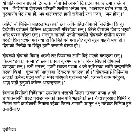
यो पहिरनमा बनाएको टिकटक न्यौपानेले आफ्नो टिकटक एकाउन्टमा राखेका
छन्। भिडियोमा दीपकले पश्चिमी शैलीमा भनेका छन्, ‘भालेश्वर दर्शन आया हो,
गुरुबासँग भेट भया हो, अब भालेश्वरले हामी सबैलाई रक्षा गरुन्। जय होस्।’
अहिले यो भिडियो भाइरल भइरहको छ। अविवाहित दीपाको सिउँदोमा सिन्दुर
देखेपछि दर्शकले विभिन्न अड्कबाजी गरिरहेका छन्। धेरैले दीपाको विवाह भएको
भनेर प्रश्न गरेका छन्। मनसुन नामकी प्रयोगकर्ताले दीपककै शैलीमा प्रश्न
गरेकी छिन् ‘दर्शन गर्न गया हो कि बिहे गर्न गया हो? कुरो बुझ्न गाह्रो भया हो।
दिपाको सिउँदो मा सिंदुर हामी जन्ताले देख्या हो।’
दीपकले दीपाको विवाह भएको तर फिल्मका लागि बिहे भएको बताएका छन्।
फिल्म ‘छक्का पन्जा ४’ छायांकनका क्रममा उक्त तस्बिर लिएको दीपकले
बताएका छन्। उनी भन्छन्, ‘हामी छक्का पञ्जा ४ को सुटिङका लागि चन्द्रागिरि
गएका थियौं। गुरुबाको आग्रहमा टिकटक बनाएका हौं।’ दीपकलाई भिडियोमा
आएको कमेन्ट पढ्नु भयो त भनेर गरिएको प्रश्नमा भने, ‘त्यस्तो काम गर्नुहुन्न,
आफू सही हुनुपर्छ कमेन्ट आइरहन्छन्।’
हेमराज बिसीको निर्देशनमा छायांकन भैरहको फिल्म ‘छक्का पन्जा ४’को
छायांकनसँगै पोस्ट प्रोडक्सनको काम पनि भइरहेको छ। केदारप्रसाद घिमिरे र
निर्मल शर्मा कार्यकारी निर्माता रहेको फिल्म आगामी फागुन १९ गतेबाट रिलिज हुने
तयारीमा छ।
ट्रेन्डिङ