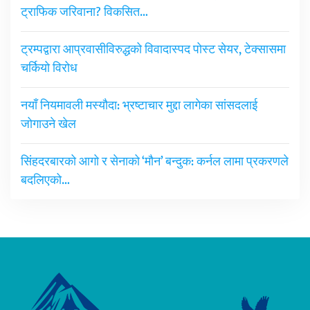
ट्राफिक जरिवाना? विकसित…
ट्रम्पद्वारा आप्रवासीविरुद्धको विवादास्पद पोस्ट सेयर, टेक्सासमा
चर्कियो विरोध
नयाँ नियमावली मस्यौदा: भ्रष्टाचार मुद्दा लागेका सांसदलाई
जोगाउने खेल
सिंहदरबारको आगो र सेनाको ‘मौन’ बन्दुक: कर्नल लामा प्रकरणले
बदलिएको…