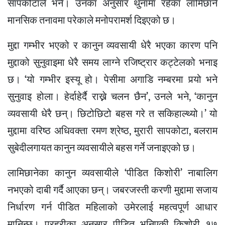
सापकोटाले भने। उनका अनुसार थुनामा रहेका लामिछाने
मानसिक तनावमा परेकाले मनोपरामर्श दिइएको छ।
मुद्दा गम्भीर भएको र कानुन व्यवसायी धेरै भएका कारण पनि
मुद्दाको सुनुवाइमा धेरै समय लाग्ने रजिष्ट्रार कट्टेलको भनाइ
छ। ‘यो गम्भीर इस्यू हो। पेसीमा अगाडि नम्बरमा पर्‍यो भने
सुनुवाइ होला। हेर्दाहेर्दै राख्ने चलन छैन’, उनले भने, ‘कानुन
व्यवसायी धेरै छन्। छिटोछिटो बहस गरे त सकिहाल्थ्यो।’ यो
मुद्दामा वरिष्ठ अधिवक्ता रमण श्रेष्ठ, मुरारी सापकोटा, बलराम
सुबेदीलगायत कानुन व्यवसायीले बहस गर्ने जनाइएको छ।
लामिछानेका कानुन व्यवसायीले ‘पीडित किशोरी’ नाबालिग
नभएको दाबी गर्दै आएका छन्। जबरजस्ती करणी मुद्दामा सजाय
निर्धारण गर्न पीडित महिलाको उमेरलाई महत्वपूर्ण आधार
मानिन्छ। प्रहरीका अनुसार पीडित भनिएकी किशोरी १७