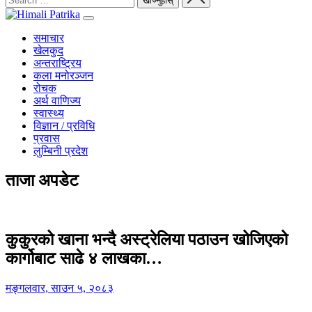
समाचार
खेलकुद
अन्तराष्ट्रिय
कला मनोरञ्जन
रोचक
अर्थ वाणिज्य
स्वास्थ्य
विज्ञान / प्रविधि
प्रवास
लुम्बिनी प्रदेश
ताजा अपडेट
कुकुरको खाना भन्दै अस्ट्रेलिया पठाउन खोजिएको
कार्गोबाट साढे ४ लाखका…
मङ्गलवार, साउन ५, २०८३