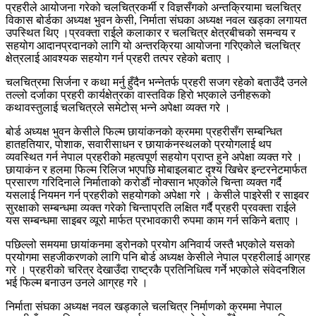
प्रहरीले आयोजना गरेको चलचित्रकर्मी र विज्ञसँगको अन्तक्रियामा चलचित्र
विकास बोर्डका अध्यक्ष भुवन केसी, निर्माता संघका अध्यक्ष नवल खड्का लगायत
उपस्थित थिए ।प्रवक्ता राईले कलाकार र चलचित्र क्षेत्रबीचको समन्वय र
सहयोग आदानप्रदानको लागि यो अन्तरक्रिया आयोजना गरिएकोले चलचित्र
क्षेत्रलाई आवश्यक सहयोग गर्न प्रहरी तत्पर रहेको बताए ।
चलचित्रमा सिर्जना र कथा मर्नु हुँदैन भन्नेतर्फ प्रहरी सजग रहेको बताउँदै उनले
तल्लो दर्जाका प्रहरी कार्यक्षेत्रका वास्तविक हिरो भएकाले उनीहरूको
कथावस्तुलाई चलचित्रले समेटोस् भन्ने अपेक्षा व्यक्त गरे ।
बोर्ड अध्यक्ष भुवन केसीले फिल्म छायांकनको क्रममा प्रहरीसँग सम्बन्धित
हातहतियार, पोशाक, सवारीसाधन र छायाकंनस्थलको प्रयोगलाई थप
व्यवस्थित गर्न नेपाल प्रहरीको महत्वपूर्ण सहयोग प्राप्त हुने अपेक्षा व्यक्त गरे ।
छायाकंन र हलमा फिल्म रिलिज भएपछि मोबाइलबाट दृश्य खिचेर इन्टरनेटमार्फत
प्रसारण गरिदिनाले निर्माताको करोडौं नोक्सान भएकोले चिन्ता व्यक्त गर्दै
यसलाई नियमन गर्न प्रहरीको सहयोगको अपेक्षा गरे । केसीले पाइरेसी र साइवर
सुरक्षाको सम्बन्धमा व्यक्त गरेको चिन्ताप्रति लक्षित गर्दै प्रहरी प्रवक्ता राईले
यस सम्बन्धमा साइबर व्यूरो मार्फत प्रभावकारी रुपमा काम गर्न सकिने बताए ।
पछिल्लो समयमा छायांकनमा ड्रोनको प्रयोग अनिवार्य जस्तै भएकोले यसको
प्रयोगमा सहजीकरणको लागि पनि बोर्ड अध्यक्ष केसीले नेपाल प्रहरीलाई आग्रह
गरे । प्रहरीको चरित्र देखाउँदा राष्ट्रकै प्रतिनिधित्व गर्ने भएकोले संवेदनशिल
भई फिल्म बनाउन उनले आग्रह गरे ।
निर्माता संघका अध्यक्ष नवल खड्काले चलचित्र निर्माणको क्रममा नेपाल