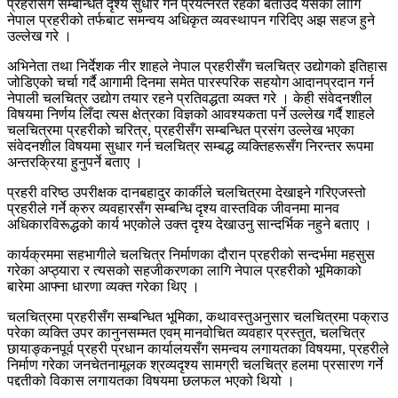
प्रहरीसँग सम्बन्धित दृश्य सुधार गर्न प्रयत्नरत रहेको बताउँदै यसका लागि
नेपाल प्रहरीको तर्फबाट समन्वय अधिकृत व्यवस्थापन गरिदिए अझ सहज हुने
उल्लेख गरे ।
अभिनेता तथा निर्देशक नीर शाहले नेपाल प्रहरीसँग चलचित्र उद्योगको इतिहास
जोडिएको चर्चा गर्दै आगामी दिनमा समेत पारस्परिक सहयोग आदानप्रदान गर्न
नेपाली चलचित्र उद्योग तयार रहने प्रतिवद्धता व्यक्त गरे । केही संवेदनशील
विषयमा निर्णय लिँदा त्यस क्षेत्रका विज्ञको आवश्यकता पर्ने उल्लेख गर्दै शाहले
चलचित्रमा प्रहरीको चरित्र, प्रहरीसँग सम्बन्धित प्रसंग उल्लेख भएका
संवेदनशील विषयमा सुधार गर्न चलचित्र सम्बद्ध व्यक्तिहरूसँग निरन्तर रूपमा
अन्तरक्रिया हुनुपर्ने बताए ।
प्रहरी वरिष्ठ उपरीक्षक दानबहादुर कार्कीले चलचित्रमा देखाइने गरिएजस्तो
प्रहरीले गर्ने क्रुर व्यवहारसँग सम्बन्धि दृश्य वास्तविक जीवनमा मानव
अधिकारविरूद्धको कार्य भएकोले उक्त दृश्य देखाउनु सान्दर्भिक नहुने बताए ।
कार्यक्रममा सहभागीले चलचित्र निर्माणका दौरान प्रहरीको सन्दर्भमा महसुस
गरेका अप्ठ्यारा र त्यसको सहजीकरणका लागि नेपाल प्रहरीको भूमिकाको
बारेमा आफ्ना धारणा व्यक्त गरेका थिए ।
चलचित्रमा प्रहरीसँग सम्बन्धित भूमिका, कथावस्तुअनुसार चलचित्रमा पक्राउ
परेका व्यक्ति उपर कानुनसम्मत एवम् मानवोचित व्यवहार प्रस्तुत, चलचित्र
छायाङ्कनपूर्व प्रहरी प्रधान कार्यालयसँग समन्वय लगायतका विषयमा, प्रहरीले
निर्माण गरेका जनचेतनामूलक श्रव्यदृश्य सामग्री चलचित्र हलमा प्रसारण गर्ने
पद्दतीको विकास लगायतका विषयमा छलफल भएको थियो ।