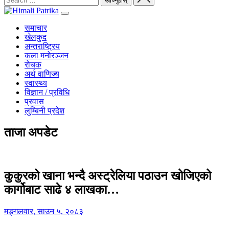
समाचार
खेलकुद
अन्तराष्ट्रिय
कला मनोरञ्जन
रोचक
अर्थ वाणिज्य
स्वास्थ्य
विज्ञान / प्रविधि
प्रवास
लुम्बिनी प्रदेश
ताजा अपडेट
कुकुरको खाना भन्दै अस्ट्रेलिया पठाउन खोजिएको
कार्गोबाट साढे ४ लाखका…
मङ्गलवार, साउन ५, २०८३