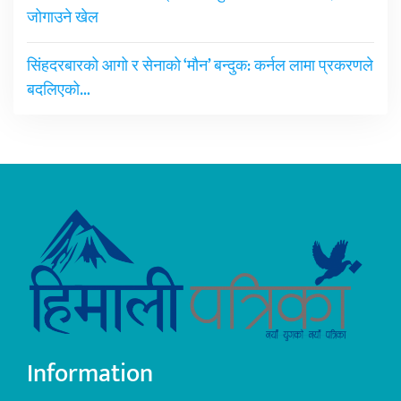
जोगाउने खेल
सिंहदरबारको आगो र सेनाको ‘मौन’ बन्दुक: कर्नल लामा प्रकरणले
बदलिएको…
Information