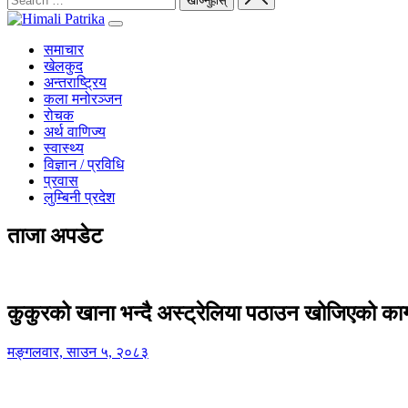
समाचार
खेलकुद
अन्तराष्ट्रिय
कला मनोरञ्जन
रोचक
अर्थ वाणिज्य
स्वास्थ्य
विज्ञान / प्रविधि
प्रवास
लुम्बिनी प्रदेश
ताजा अपडेट
कुकुरको खाना भन्दै अस्ट्रेलिया पठाउन खोजिएको का
मङ्गलवार, साउन ५, २०८३