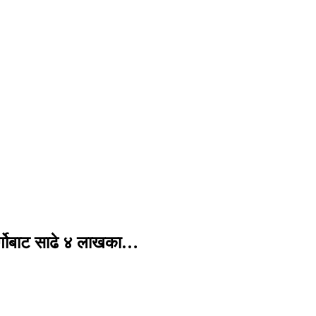
र्गोबाट साढे ४ लाखका…